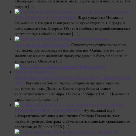
«Колорадо», занявшего первое место в регулярном чемпионате. Во
втором […]
Москвичей
предупредили о похолодании
Жара уходит из Москвы, в
ближайшие пять дней температура воздуха будет на 1-2 градуса
ниже климатической нормы. Об этом сообщил ведущий специалист
центра погоды «Фобос» Михаил […]
Развеян
популярный миф о молоке
Существует устойчивое мнение,
что молоко для взрослых не всегда полезно. Однако это не так –
молочные и кисломолочные продукты должны быть в рационе не
только детей, Об этом в […]
Бетербиев оказался тяжелее Бивола перед чемпионским
боем
Российский боксер Артур Бетербиев оказался тяжелее
соотечественника Дмитрия Бивола перед боем за звание
абсолютного чемпиона мира. Об этом сообщает ТАСС. Церемония
взвешивания прошла […]
Стефано
Пиоли возглавил «Фиорентину»
Футбольный клуб
«Фиорентина» объявил о назначении Стефано Пиоли на пост
главного тренера. Контракт с 59‑летним итальянским специалистом
рассчитан до 30 июня 2028 […]