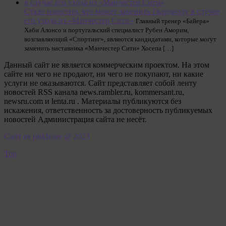
Стало известно, кто может заменить Гвардиолу в случае
его ухода из «Манчестер Сити»
Главный тренер «Байера»
Хаби Алонсо и португальский специалист Рубен Аморим,
возглавляющий «Спортинг», являются кандидатами, которые могут
заменить наставника «Манчестер Сити» Хосепа […]
Данный сайт не является коммерческим проектом. На этом
сайте ни чего не продают, ни чего не покупают, ни какие
услуги не оказываются. Сайт представляет собой ленту
новостей RSS канала news.rambler.ru, kommersant.ru,
newsru.com и lenta.ru . Материалы публикуются без
искажения, ответственность за достоверность публикуемых
новостей Администрация сайта не несёт.
Сайт от psikhoter @ 2023
Top