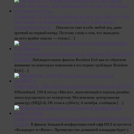
Специалист Службы спасения на воде дал советы о том,
что делать, если провалился под лед, и рассказал,
что происходит в…
Опасность таит в себе любой лед, даже
крепкий на первый взгляд. Поэтому слова о том, что выходить
на него крайне опасно — очень […]
Capcom похвалили за внимание к деталям в Resident Evil
Requiem
Наблюдательные фанаты Resident Evil как-то обратили
внимание на некоторые изменения в последних трейлерах Resident
Evil […]
Юбилейная, 100-я Иволга начала курсировать по МЦД-4
Юбилейный, 100-й поезд «Иволга», выполненный в черном дизайне,
начал курсировать по четвертому Московскому центральному
диаметру (МЦД-4). Об этом в субботу, 4 октября, сообщили […]
Определились финалисты Западной конференции Кубка
Стэнли
В финале Западной конференции плей‑офф НХЛ встретятся
«Колорадо» и «Вегас». Преимущество домашней площадки будет у