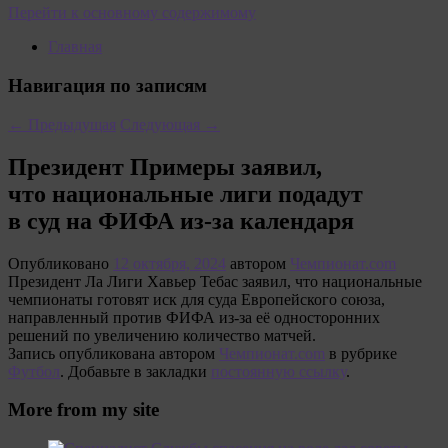
Перейти к основному содержимому
Главная
Навигация по записям
←
Предыдущая
Следующая
→
Президент Примеры заявил,
что национальные лиги подадут
в суд на ФИФА из-за календаря
Опубликовано
12 октября, 2024
автором
Чемпионат.com
Президент Ла Лиги Хавьер Тебас заявил, что национальные
чемпионаты готовят иск для суда Европейского союза,
направленный против ФИФА из-за её односторонних
решений по увеличению количество матчей.
Запись опубликована автором
Чемпионат.com
в рубрике
Футбол
. Добавьте в закладки
постоянную ссылку
.
More from my site