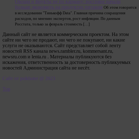
Овощи и фрукты не по карману: россияне начали
больше экономить на продуктах питания
Об этом говорится
в исследовании "Тинькофф Data". Главная причина сокращения
расходов, по мнению экспертов, рост инфляции. По данным
Росстата, только за февраль стоимость […]
Данный сайт не является коммерческим проектом. На этом
сайте ни чего не продают, ни чего не покупают, ни какие
услуги не оказываются. Сайт представляет собой ленту
новостей RSS канала news.rambler.ru, kommersant.ru,
newsru.com и lenta.ru . Материалы публикуются без
искажения, ответственность за достоверность публикуемых
новостей Администрация сайта не несёт.
Сайт от psikhoter @ 2023
Top