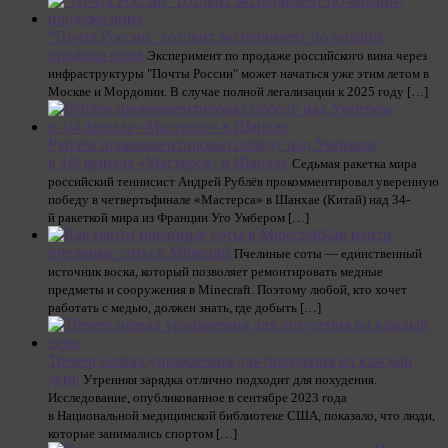
“Почта России” готовит эксперимент по онлайн-
продаже вина
Эксперимент по продаже российского вина через
инфраструктуры "Почты России" может начаться уже этим летом в
Москве и Мордовии. В случае полной легализации к 2025 году […]
Рублёв прокомментировал победу над Умбером
в 1/4 финала «Мастерса» в Шанхае
Седьмая ракетка мира
российский теннисист Андрей Рублёв прокомментировал уверенную
победу в четвертьфинале «Мастерса» в Шанхае (Китай) над 34-
й ракеткой мира из Франции Уго Умбером […]
Как найти
пчелиные соты в Minecraft
Пчелиные соты — единственный
источник воска, который позволяет ремонтировать медные
предметы и сооружения в Minecraft. Поэтому любой, кто хочет
работать с медью, должен знать, где добыть […]
Тренер назвал упражнения для похудения на каждый
день
Утренняя зарядка отлично подходит для похудения.
Исследование, опубликованное в сентябре 2023 года
в Национальной медицинской библиотеке США, показало, что люди,
которые занимались спортом […]