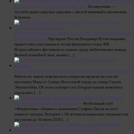
Что такое
посикунчики, и как они появились
Посикунчики —
это небольшие жареные пирожки с мясной начинкой и ароматным
бульоном.
Путин отметил популярность и успех фестиваля Ночной
хоккейной лиги
Президент России Владимир Путин направил
приветствие участникам и гостям финального этапа XIII
Всероссийского фестиваля по хоккею среди любительских команд
Ночной хоккейной лиги, назвав […]
В Москве на участке проспекта Мира заменили асфальт
Работы по замене асфальтового покрытия провели на участке
проспекта Мира от Северо-Восточной хорды до улицы Сергея
Эйзенштейна. Об этом сообщается в Telegram-канале комплекса
городского […]
Стефано
Пиоли возглавил «Фиорентину»
Футбольный клуб
«Фиорентина» объявил о назначении Стефано Пиоли на пост
главного тренера. Контракт с 59‑летним итальянским специалистом
рассчитан до 30 июня 2028 […]