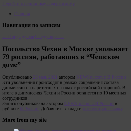
Перейти к основному содержимому
Главная
Навигация по записям
←
Предыдущая
Следующая
→
Посольство Чехии в Москве увольняет
79 россиян, работавших в “Чешском
доме”
Опубликовано
26 мая, 2021
автором
NEWSru.com :: В России
Эти увольнения происходят в рамках сокращения состава
дипмиссии на паритетных началах с российской стороной. В
итоге в дипмиссиях Чехии и России останется по 19 местных
сотрудников.
Запись опубликована автором
NEWSru.com :: В России
в
рубрике
В России
. Добавьте в закладки
постоянную ссылку
.
More from my site