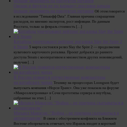
Овощи и фрукты не по карману: россияне начали
больше экономить на продуктах питания
Об этом говорится
в исследовании "Тинькофф Data". Главная причина сокращения
расходов, по мнению экспертов, рост инфляции. По данным
Росстата, только за февраль стоимость […]
Китайцы уничтожают рейтинг рогалика Slay the Spire 2
в Steam
5 марта состоялся релиз Slay the Spire 2 — продолжения
культового карточного рогалика. Проект добрался до раннего
доступа Steam с кооперативом и множеством других нововведений,
получив […]
В России появятся отечественные компьютеры
на китайских чипах
Технику на процессорах Loongson будет
выпускать компания «Норси-Транс». Она уже показала на форуме
«Микроэлектроника» в Сочи прототипы сервера и ноутбука,
собранные на этих […]
Михаил Макогон: “Война – не причина скатываться в
авторитаризм”
В связи с обострением конфликта на Ближнем
Востоке обозреватель отмечает, что Израиль входит в короткий