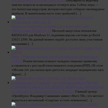
продаваемых игровых консолей
Популярность видеоигр
заметно возросла за прошедшую четверть века. Сейчас игры —
это гигантская индустрия, которая ежегодно собирает миллиардные
прибыли. И значительная часть этих прибылей […]
Какие нововведения принесла свежее крупное
обновление Windows 11
Microsoft выпустила обновление
KB5031455 для Windows 11, поднимая версию системы до Build
22621.2500. На данный момент апдейт доступен лишь участникам
программы […]
Врач Русакова: режим питания поможет справиться
с РПП
Режим питания поможет наладить пищевые привычки
и справиться с расстройством пищевого поведения (РПП). Об этом
«Москве 24» рассказала врач-диетолог, кандидат медицинских наук
Дарья […]
Слишкович заявил, что мечтает вернуться в московский
«Спартак» и стать чемпионом России
Главный тренер
«Оренбурга» Владимир Слишкович заявил «Матч ТВ», что мечтает
вернуться в московский «Спартак» и стать чемпионом […]