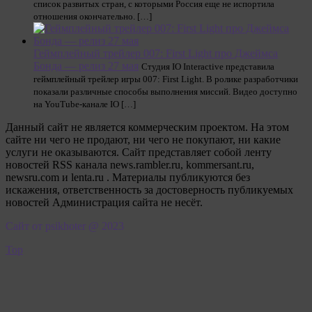
список развитых стран, с которыми Россия еще не испортила
отношения окончательно. […]
Геймплейный трейлер 007: First Light про Джеймса
Бонда — релиз 27 мая
Студия IO Interactive представила
геймплейный трейлер игры 007: First Light. В ролике разработчики
показали различные способы выполнения миссий. Видео доступно
на YouTube-канале IO […]
Данный сайт не является коммерческим проектом. На этом
сайте ни чего не продают, ни чего не покупают, ни какие
услуги не оказываются. Сайт представляет собой ленту
новостей RSS канала news.rambler.ru, kommersant.ru,
newsru.com и lenta.ru . Материалы публикуются без
искажения, ответственность за достоверность публикуемых
новостей Администрация сайта не несёт.
Сайт от psikhoter @ 2023
Top