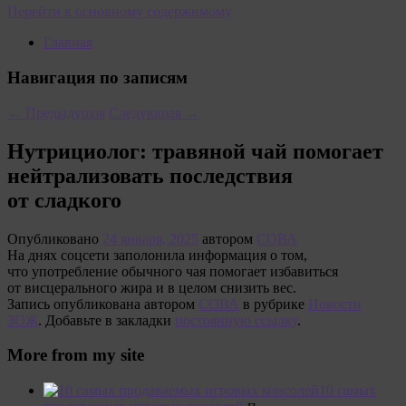
Перейти к основному содержимому
Главная
Навигация по записям
←
Предыдущая
Следующая
→
Нутрициолог: травяной чай помогает
нейтрализовать последствия
от сладкого
Опубликовано
24 января, 2025
автором
СОВА
На днях соцсети заполонила информация о том,
что употребление обычного чая помогает избавиться
от висцерального жира и в целом снизить вес.
Запись опубликована автором
СОВА
в рубрике
Новости
ЗОЖ
. Добавьте в закладки
постоянную ссылку
.
More from my site
10 самых