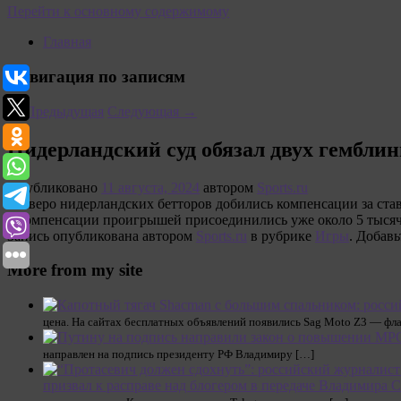
Перейти к основному содержимому
Главная
Навигация по записям
←
Предыдущая
Следующая
→
Нидерландский суд обязал двух гемблин
Опубликовано
11 августа, 2024
автором
Sports.ru
Четверо нидерландских бетторов добились компенсации за став
о компенсации проигрышей присоединились уже около 5 тысяч
Запись опубликована автором
Sports.ru
в рубрике
Игры
. Добавь
More from my site
цена. На сайтах бесплатных объявлений появились Sag Moto Z3 — фл
направлен на подпись президенту РФ Владимиру […]
призвал к расправе над блогером в передаче Владимира 