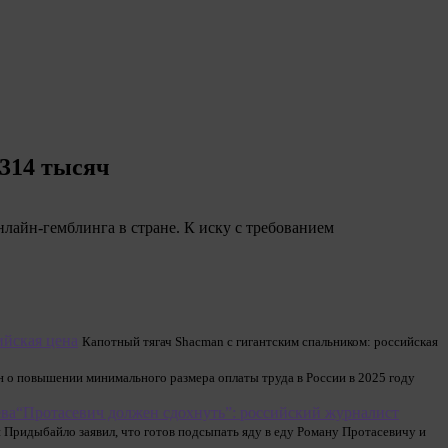
€314 тысяч
лайн-гемблинга в стране. К иску с требованием
ийская цена
Капотный тягач Shacman с гигантским спальником: российская
н о повышении минимального размера оплаты труда в России в 2025 году
“Протасевич должен сдохнуть”: российский журналист
Придыбайло заявил, что готов подсыпать яду в еду Роману Протасевичу и