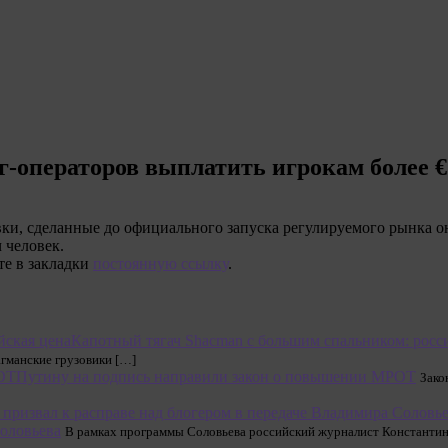
г-операторов выплатить игрокам более 
ки, сделанные до официального запуска регулируемого рынка он
 человек.
те в закладки
постоянную ссылку
.
Капотный тягач Shacman с большим спальником: росс
агманские грузовики […]
Путину на подпись направили закон о повышении МРОТ
Зако
Соловьева
В рамках программы Соловьева российский журналист Константин 