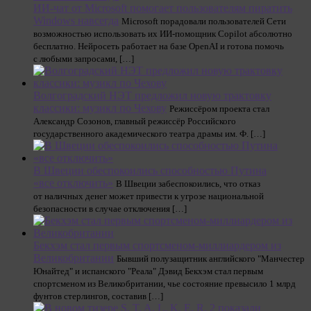
ИИ-чат от Microsoft помогает пользователям пиратить
Windows навсегда
Microsoft порадовали пользователей Сети
возможностью использовать их ИИ-помощник Copilot абсолютно
бесплатно. Нейросеть работает на базе OpenAI и готова помочь
с любыми запросами, […]
Волгоградский НЭТ предложил новую трактовку
классики: музикл по Чехову
Режиссёром проекта стал
Александр Созонов, главный режиссёр Российского
государственного академического театра драмы им. Ф. […]
В Швеции обеспокоились способностью Путина
«все отключить»
В Швеции забеспокоились, что отказ
от наличных денег может привести к угрозе национальной
безопасности в случае отключения […]
Бекхэм стал первым спортсменом-миллиардером из
Великобритании
Бывший полузащитник английского "Манчестер
Юнайтед" и испанского "Реала" Дэвид Бекхэм стал первым
спортсменом из Великобритании, чье состояние превысило 1 млрд
фунтов стерлингов, составив […]