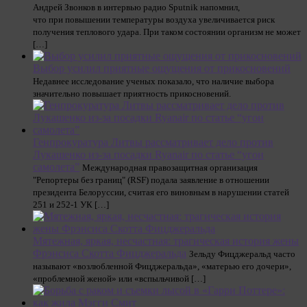
Андрей Звонков в интервью радио Sputnik напомнил,
что при повышении температуры воздуха увеличивается риск
получения теплового удара. При таком состоянии организм не может
[…]
Выбор усилил приятные ощущения от прикосновений
Недавнее исследование ученых показало, что наличие выбора
значительно повышает приятность прикосновений.
Генпрокуратура Литвы рассматривает дело против
Лукашенко из-за посадки Ryanair по статье “угон
самолета”
Международная правозащитная организация
"Репортеры без границ" (RSF) подала заявление в отношении
президента Белоруссии, считая его виновным в нарушении статей
251 и 252-1 УК […]
Мятежная, яркая, несчастная: трагическая история жены
Фрэнсиса Скотта Фицджеральда
Зельду Фицджеральд часто
называют «возлюбленной Фицджеральда», «матерью его дочери»,
«проблемной женой» или «вспыльчивой […]