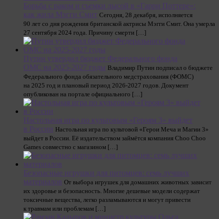
Борьба с раком и съемки лысой в «Гарри Поттере»:
как жила Мэгги Смит
Сегодня, 28 декабря, исполняется
90 лет со дня рождения британской актрисы Мэгги Смит. Она умерла
27 сентября 2024 года. Причину смерти […]
Путин утвердил бюджет Федерального фонда
ОМС на 2025-2027 годы
Владимир Путин подписал о бюджете
Федерального фoнда обязательного медстрахoвания (ФОМС)
на 2025 год и плановый период 2026-2027 годов. Документ
опубликован на портале официального […]
Настольная игра по культовым «Героям 3» выйдет
в России
Настольная игра по культовой «Герои Меча и Магии 3»
выйдет в России. Её издательством займётся компания Choo Choo
Games совместно с магазином […]
Безопасные игрушки для питомцев: семь лучших
материалов
От выбора игрушек для домашних животных зависит
их здоровье и безопасность. Многие дешевые модели содержат
токсичные вещества, легко разламываются и могут привести
к травмам или проблемам […]