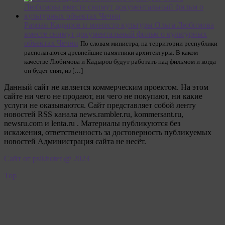
Рамзан Кадыров и министр культуры Ольга Любимова
вместе снимут документальный фильм о культурных
объектах Чечни
По словам министра, на территории республики
располагаются древнейшие памятники архитектуры. В каком
качестве Любимова и Кадыров будут работать над фильмом и когда
он будет снят, из […]
Данный сайт не является коммерческим проектом. На этом
сайте ни чего не продают, ни чего не покупают, ни какие
услуги не оказываются. Сайт представляет собой ленту
новостей RSS канала news.rambler.ru, kommersant.ru,
newsru.com и lenta.ru . Материалы публикуются без
искажения, ответственность за достоверность публикуемых
новостей Администрация сайта не несёт.
Сайт от psikhoter @ 2023
Top