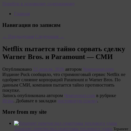
Перейти к основному содержимому
Главная
Навигация по записям
←
Предыдущая
Следующая
→
Netflix пытается тайно сорвать сделку
Warner Bros. и Paramount — СМИ
Опубликовано
22 апреля, 2026
автором
Чемпионат.com
Издание Puck сообщило, что стриминговый сервис Netflix не
одобряет слияние корпораций Paramount и Warner Bros. По
данным СМИ, компания пытается тайно противостоять
покупке.
Запись опубликована автором
Чемпионат.com
в рубрике
Игры
. Добавьте в закладки
постоянную ссылку
.
More from my site
Терапевт перечислил симптомы теплового удара
Терапевт