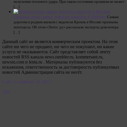
получения теплового удара. При таком состоянии организм не может
[…]
Названа цена самых дорогих квартир в Москве
Самым
дорогим и редким жильем с видом на Кремль в Москве признаны
пентхаусы. Об этом «Ленте. ру» рассказали эксперты девелопера
[…]
Данный сайт не является коммерческим проектом. На этом
сайте ни чего не продают, ни чего не покупают, ни какие
услуги не оказываются. Сайт представляет собой ленту
новостей RSS канала news.rambler.ru, kommersant.ru,
newsru.com и lenta.ru . Материалы публикуются без
искажения, ответственность за достоверность публикуемых
новостей Администрация сайта не несёт.
Сайт от psikhoter @ 2023
Top