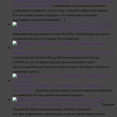
Эффективные способы защиты от негативной энергии:
как обезопасить себя
Современные девушки редко бывают
суеверными и взирают на этот мир с широко открытыми глазами.
В то же время сложно отрицать, что иногда мы попадаем
под влияние чужой негативной […]
Раскрыта оптимальная частота стирки бюстгальтеров
Закупщик бренда нижнего белья Pour Moi Эмма Вудроу раскрыла
оптимальную частоту стирки бюстгальтеров.
Названы неочевидные причины появления пыли в доме
Строительный эксперт Федор Васильев рассказал в беседе
с NEWS.ru, что мелкодисперсная пыль неорганического
происхождения для человека самая опасная. Она может оказаться
в квартире, даже […]
Нижегородцев возмутила школьница, съевшая корм
со скамейки
Девочка в маске кошки, съевшая корм для животных
со скамейки в Кстове, возмутила нижегородцев.
Терапевт перечислил симптомы теплового удара
Терапевт
Андрей Звонков в интервью радио Sputnik напомнил,
что при повышении температуры воздуха увеличивается риск