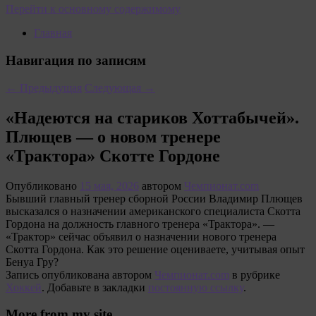
Перейти к основному содержимому
Главная
Навигация по записям
←
Предыдущая
Следующая
→
«Надеются на стариков Хоттабычей».
Плющев — о новом тренере
«Трактора» Скотте Гордоне
Опубликовано
15 мая, 2026
автором
Чемпионат.com
Бывший главный тренер сборной России Владимир Плющев
высказался о назначении американского специалиста Скотта
Гордона на должность главного тренера «Трактора». —
«Трактор» сейчас объявил о назначении нового тренера
Скотта Гордона. Как это решение оцениваете, учитывая опыт
Бенуа Гру?
Запись опубликована автором
Чемпионат.com
в рубрике
Хоккей
. Добавьте в закладки
постоянную ссылку
.
More from my site