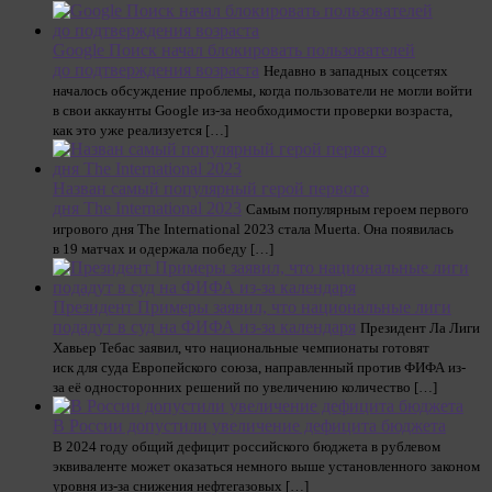
Google Поиск начал блокировать пользователей
до подтверждения возраста
Недавно в западных соцсетях
началось обсуждение проблемы, когда пользователи не могли войти
в свои аккаунты Google из-за необходимости проверки возраста,
как это уже реализуется […]
Назван самый популярный герой первого
дня The International 2023
Самым популярным героем первого
игрового дня The International 2023 стала Muerta. Она появилась
в 19 матчах и одержала победу […]
Президент Примеры заявил, что национальные лиги
подадут в суд на ФИФА из-за календаря
Президент Ла Лиги
Хавьер Тебас заявил, что национальные чемпионаты готовят
иск для суда Европейского союза, направленный против ФИФА из-
за её односторонних решений по увеличению количество […]
В России допустили увеличение дефицита бюджета
В 2024 году общий дефицит российского бюджета в рублевом
эквиваленте может оказаться немного выше установленного законом
уровня из-за снижения нефтегазовых […]