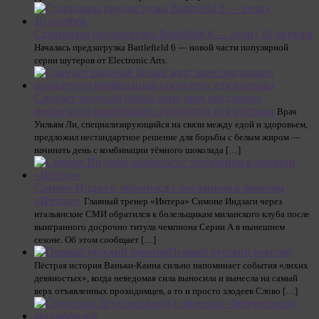
Стартовала предзагрузка Battlefield 6 — релиз 10 октября
Началась предзагрузка Battlefield 6 — новой части популярной
серии шутеров от Electronic Arts.
Сжигает вредный белый жир: врач предложил
необычную комбинацию продуктов для завтрака
Врач
Уильям Ли, специализирующийся на связи между едой и здоровьем,
предложил нестандартное решение для борьбы с белым жиром —
начинать день с комбинации тёмного шоколада […]
Симоне Индзаги обратился с посланием к фанатам
«Интера»
Главный тренер «Интера» Симоне Индзаги через
итальянские СМИ обратился к болельщикам миланского клуба после
выигранного досрочно титула чемпиона Серии А в нынешнем
сезоне. Об этом сообщает […]
Первый русский рэкетир
Пёстрая история Ваньки-Каина сильно напоминает события «лихих
девяностых», когда неведомая сила выносила и вынесла на самый
верх отъявленных проходимцев, а то и просто злодеев Слово […]