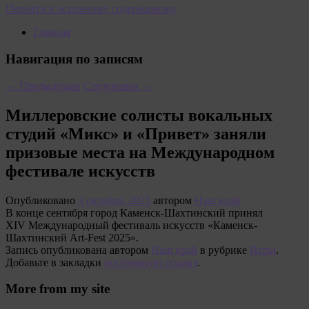
Перейти к основному содержимому
Главная
Навигация по записям
←
Предыдущая
Следующая
→
Миллеровские солисты вокальных
студий «Микс» и «Привет» заняли
призовые места на Международном
фестивале искусств
Опубликовано
3 октября, 2025
автором
Наш край
В конце сентября город Каменск-Шахтинский принял
XIV Международный фестиваль искусств «Каменск-
Шахтинский Art-Fest 2025».
Запись опубликована автором
Наш край
в рубрике
Игры
.
Добавьте в закладки
постоянную ссылку
.
More from my site