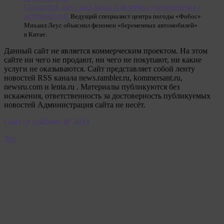
Синоптик Леус рассказал о явлении «беременных»
автомобилей
Ведущий специалист центра погоды «Фобос»
Михаил Леус объяснил феномен «беременных автомобилей»
в Китае.
Данный сайт не является коммерческим проектом. На этом
сайте ни чего не продают, ни чего не покупают, ни какие
услуги не оказываются. Сайт представляет собой ленту
новостей RSS канала news.rambler.ru, kommersant.ru,
newsru.com и lenta.ru . Материалы публикуются без
искажения, ответственность за достоверность публикуемых
новостей Администрация сайта не несёт.
Сайт от psikhoter @ 2023
Top