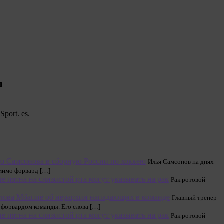
а
port. es.
ю Самсонова в сборную России по хоккею
Илья Самсонов на днях
 мимо форвард […]
е пятна на слизистой рта могут указывать на рак
Рак ротовой
слова Мбаппе об иерархии нападающих в команде
Главный тренер
 форвардом команды. Его слова […]
е пятна на слизистой рта могут указывать на рак
Рак ротовой