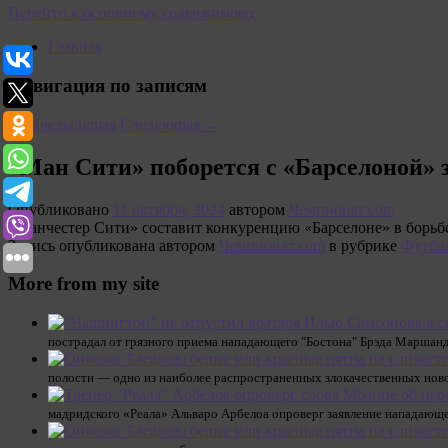
Перейти к основному содержимому
Главная
Навигация по записям
←
Предыдущая
Следующая
→
«Ман Сити» поборется с «Барселоной» з
Опубликовано
11 октября, 2024
автором
Чемпионат.com
«Манчестер Сити» составит конкуренцию «Барселоне» в борьбе 
Запись опубликована автором
Чемпионат.com
в рубрике
Футбо
More from my site
пострадал от грязного приема нападающего "Бостона" Брэда Маршанд
полости — одно из наиболее распространенных злокачественных нов
мадридского «Реала» Альваро Арбелоа опроверг заявление нападающе