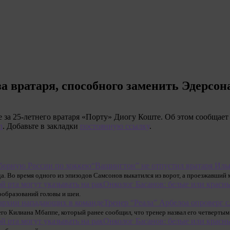
а вратаря, способного заменить Эдерсон
за 25-летнего вратаря «Порту» Диогу Коште. Об этом сообщает S
л
. Добавьте в закладки
постоянную ссылку
.
“Вашингтон” не отпустил вратаря Иль
а. Во время одного из эпизодов Самсонов выкатился из ворот, а проезжавший
Онколог Басанов: белые или красны
ообразований головы и шеи.
Тренер “Реала” Арбелоа опроверг 
го Килиана Мбаппе, который ранее сообщил, что тренер назвал его четвертым
Онколог Басанов: белые или красны