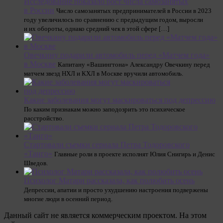
Исследование показало рост числа самозанятых
в России
Число самозанятых предпринимателей в России в 2023
году увеличилось по сравнению с предыдущим годом, выросли
и их обороты, однако средний чек в этой сфере […]
Овечкину подарили автомобиль перед «Матчем года»
в Москве
Капитану «Вашингтона» Александру Овечкину перед
матчем звезд НХЛ и КХЛ в Москве вручили автомобиль.
Какие заболевания могут маскироваться под депрессию
По каким признакам можно заподозрить это психическое
расстройство.
Стартовали съемки сериала Петра Тодоровского
«Танго»
Главные роли в проекте исполнят Юлия Снигирь и Денис
Шведов.
Психолог Матари рассказала, как полюбить осень
Депрессии, апатии и просто ухудшению настроения подвержены
многие люди в осенний период.
Данный сайт не является коммерческим проектом. На этом