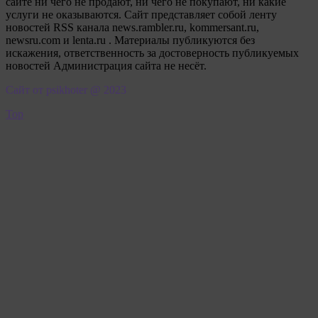
сайте ни чего не продают, ни чего не покупают, ни какие
услуги не оказываются. Сайт представляет собой ленту
новостей RSS канала news.rambler.ru, kommersant.ru,
newsru.com и lenta.ru . Материалы публикуются без
искажения, ответственность за достоверность публикуемых
новостей Администрация сайта не несёт.
Сайт от psikhoter @ 2023
Top