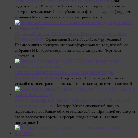
Телеведущая Елена Летучая снялась в бикини
Экс-
ведущая шоу «Ревизорро» Елена Летучая продемонстрировала
фигуру в купальнике. Она опубликовала фото в Instagram (владелец
компания Meta признана в России экстремистской […]
“Крылья Советов” и “Нижний Новгород” приняли в
Премьер-лигу
Официальный сайт Российской футбольной
Премьер-лиги в понедельник проинформировал о том, что общее
собрание РПЛ удовлетворило заявление самарских "Крыльев
Советов" и […]
Список литературы к ЕГЭ 2022 по литературе:
что нужно прочитать
Подготовка к ЕГЭ требует больших
усилий и концентрации не только от школьника, но и его родителей.
Автор популярной манги “Берсерк” умер в 54 года, не
закончив свой труд
Кэнтаро Миура скончался 6 мая, но
издательство сообщило об этом только сейчас. Причиной его смерти
стало расслоение аорты. "Берсерк" входит в топ-100 самых
популярных […]