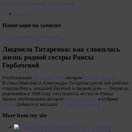
Перейти к основному содержимому
Главная
Навигация по записям
←
Предыдущая
Следующая
→
Людмила Титаренко: как сложилась
жизнь родной сестры Раисы
Горбачевой
Опубликовано
28 января, 2026
автором
Русская семерка
В семье Максима и Александры Титаренко росли три ребёнка:
старшая Раиса, младший Евгений и средняя дочь — Людмила,
родившаяся в 1938 году, спустя шесть лет после Раисы.
Запись опубликована автором
Русская семерка
в рубрике
Люди
. Добавьте в закладки
постоянную ссылку
.
More from my site