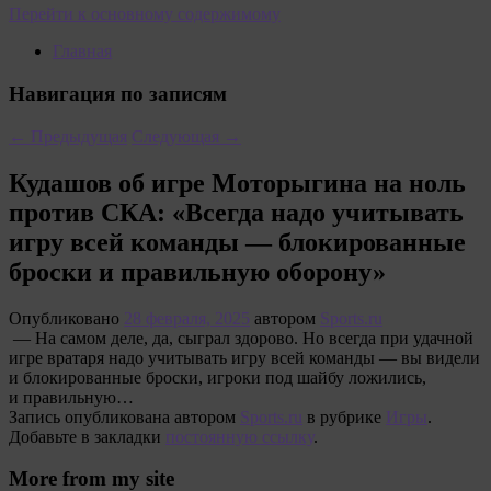
Перейти к основному содержимому
Главная
Навигация по записям
←
Предыдущая
Следующая
→
Кудашов об игре Моторыгина на ноль
против СКА: «Всегда надо учитывать
игру всей команды — блокированные
броски и правильную оборону»
Опубликовано
28 февраля, 2025
автором
Sports.ru
— На самом деле, да, сыграл здорово. Но всегда при удачной
игре вратаря надо учитывать игру всей команды — вы видели
и блокированные броски, игроки под шайбу ложились,
и правильную…
Запись опубликована автором
Sports.ru
в рубрике
Игры
.
Добавьте в закладки
постоянную ссылку
.
More from my site