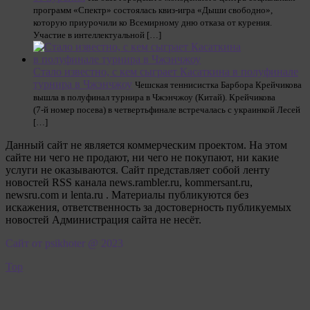
программ «Спектр» состоялась квиз-игра «Дыши свободно»,
которую приурочили ко Всемирному дню отказа от курения.
Участие в интеллектуальной […]
Стало известно, с кем сыграет Касаткина в полуфинале
турнира в Чжэнчжоу
Чешская теннисистка Барбора Крейчикова
вышла в полуфинал турнира в Чжэнчжоу (Китай). Крейчикова
(7‑й номер посева) в четвертьфинале встречалась с украинкой Лесей
[…]
Данный сайт не является коммерческим проектом. На этом
сайте ни чего не продают, ни чего не покупают, ни какие
услуги не оказываются. Сайт представляет собой ленту
новостей RSS канала news.rambler.ru, kommersant.ru,
newsru.com и lenta.ru . Материалы публикуются без
искажения, ответственность за достоверность публикуемых
новостей Администрация сайта не несёт.
Сайт от psikhoter @ 2023
Top