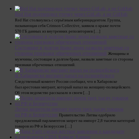
Red Hat подтвердил утечку через GitLab, а не GitHub
Red Hat столкнулась с серьёзным киберинцидентом. Группа,
называющая себя Crimson Collective, заявила о краже почти
570 ГБ данных из внутренних репозиториев […]
Состоящие в долгом браке люди назвали заметные со
стороны признаки обреченных отношений
Женщины и
мужчины, состоящие в долгом браке, назвали заметные со стороны
признаки обреченных отношений.
В Хабаровске мигрант напал на полицейского
Следственный комитет России сообщил, что в Хабаровске
был арестован мигрант, который напал на женщину-полицейского.
Об этом ведомство рассказало в своем […]
Литва запретила импорт почти трех тысяч товаров
из РФ и Белоруссии
Правительство Литвы одобрило
предложенный парламентом запрет на импорт 2,8 тысячи категорий
товаров из РФ и Белоруссии […]