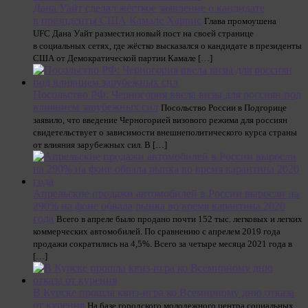
Дана Уайт сделал жёсткое заявление о кандидате
в президенты США Камале Харрис
Глава промоушена
UFC Дана Уайт разместил новый пост на своей странице
в социальных сетях, где жёстко высказался о кандидате в президенты
США от Демократической партии Камале […]
Посольство РФ: Черногория ввела визы для россиян под
влиянием зарубежных сил
Посольство России в Подгорице
заявило, что введение Черногорией визового режима для россиян
свидетельствует о зависимости внешнеполитического курса страны
от влияния зарубежных сил. В […]
Апрельские продажи автомобилей в России выросли на
290% на фоне обвала рынка во время карантина 2020
года
Всего в апреле было продано почти 152 тыс. легковых и легких
коммерческих автомобилей. По сравнению с апрелем 2019 года
продажи сократились на 4,5%. Всего за четыре месяца 2021 года в
[…]
В Курске прошла квиз-игра ко Всемирному дню отказа
от курения
На базе городского молодежного центра социальных