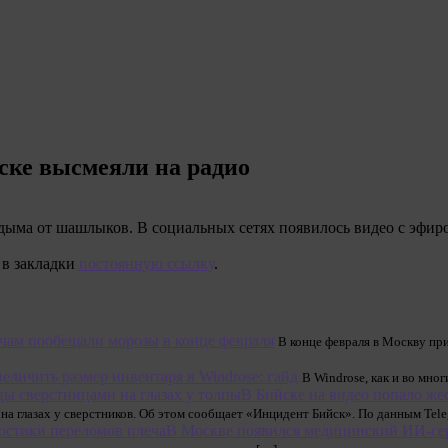
ске высмеяли на радио
дыма от шашлыков. В социальных сетях появилось видео с эфир
 в закладки
постоянную ссылку
.
ам пообещали морозы в конце февраля
В конце февраля в Москву пр
величить размер инвентаря в Windrose: гайд
В Windrose, как и во мно
В Бийске на видео попало же
а глазах у сверстников. Об этом сообщает «Инцидент Бийск». По данным Tele
В Москве появился медицинский ИИ-сер