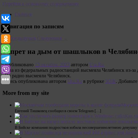
Перейти к основному содержимому
Главная
Навигация по записям
←
Предыдущая
Следующая
→
Запрет на дым от шашлыков в Челябин
Опубликовано
13 октября, 2023
автором
Ura.Ru
Одна из федеральных радиостанций высмеяла Челябинск из-за 
«На радио высмеяли Челябинск.
Запись опубликована автором
Ura.Ru
в рубрике
ЗОЖ
. Добавьте
More from my site
Москвич
Евгений Тишковец сообщил в своем Telegram […]
Как у
В Бийске компания подростков избила несовершеннолетнюю девушку н