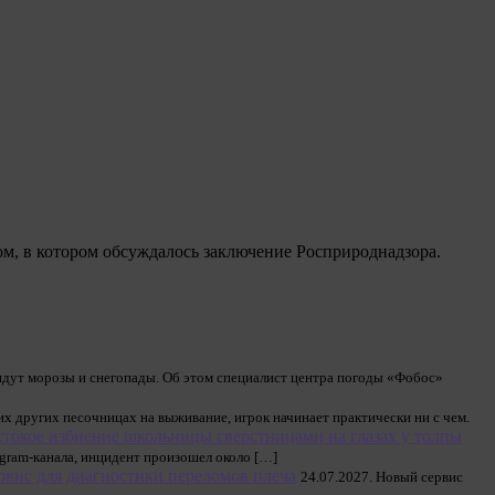
ом, в котором обсуждалось заключение Росприроднадзора.
идут морозы и снегопады. Об этом специалист центра погоды «Фобос»
гих других песочницах на выживание, игрок начинает практически ни с чем.
стокое избиение школьницы сверстницами на глазах у толпы
gram-канала, инцидент произошел около […]
вис для диагностики переломов плеча
24.07.2027. Новый сервис