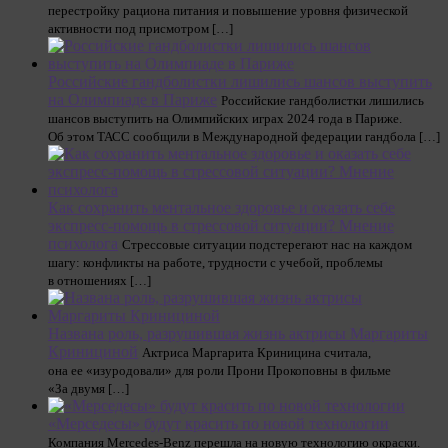
перестройку рациона питания и повышение уровня физической
активности под присмотром […]
Российские гандболистки лишились шансов выступить
на Олимпиаде в Париже
Российские гандболистки лишились
шансов выступить на Олимпийских играх 2024 года в Париже.
Об этом ТАСС сообщили в Международной федерации гандбола […]
Как сохранить ментальное здоровье и оказать себе
экспресс-помощь в стрессовой ситуации? Мнение
психолога
Стрессовые ситуации подстерегают нас на каждом
шагу: конфликты на работе, трудности с учебой, проблемы
в отношениях […]
Названа роль, разрушившая жизнь актрисы Маргариты
Кринициной
Актриса Маргарита Криницина считала,
она ее «изуродовали» для роли Прони Прокоповны в фильме
«За двумя […]
«Мерседесы» будут красить по новой технологии
Компания Mercedes-Benz перешла на новую технологию окраски.