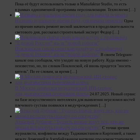
Пока её будут использовать только в Manufaktur Studio, то есть
в рамках одноименной программы персонализации. Технология […]
Названо идеальное время года для начала ремонта
Одна
из причин начать ремонт весной заключается в продолжительности
светового дня, рассказал строительный эксперт Федор […]
Поклонская сняла свою кандидатуру с праймериз
“Единой России” из-за “новой работы”
В своем Telegram-
канале она сообщила, что уходит на новую работу. Куда именно -
неизвестно, но, по словам Поклонской, ей вновь придется "носить
китель". По ее словам, за время […]
В Москве появился медицинский ИИ-сервис
для диагностики переломов плеча
24.07.2025. Новый сервис
на базе искусственного интеллекта для выявления переломов костей
плечевого сустава появился в медучреждениях […]
Аркадий Дубнов: “Тушить пожар зовут тех, кто не
мешал вспыхнуть пожару по соседству”
С точки зрения
журналиста, конфликты между Таджикистаном и Киргизией, а также
между Арменией и Азербайджаном наглядно продемонстрировали