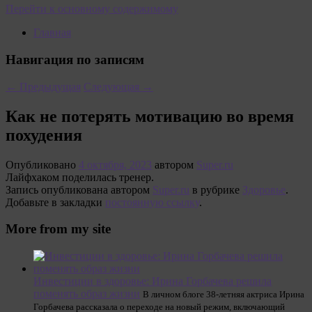
Перейти к основному содержимому
Главная
Навигация по записям
←
Предыдущая
Следующая
→
Как не потерять мотивацию во время
похудения
Опубликовано
4 октября, 2023
автором
Super.ru
Лайфхаком поделилась тренер.
Запись опубликована автором
Super.ru
в рубрике
Здоровье
.
Добавьте в закладки
постоянную ссылку
.
More from my site
Инвестиции в здоровье: Ирина Горбачева решила
поменять образ жизни
В личном блоге 38-летняя актриса Ирина
Горбачева рассказала о переходе на новый режим, включающий