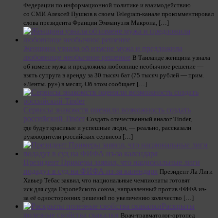
Федерации по информационной политике и взаимодействию
со СМИ Алексей Пушков в своем Telegram-канале прокомментировал
слова президента Франции Эммануэля Макрона, […]
Женщина узнала об измене мужа и предложила
любовнице необычное решение
В Таиланде женщина узнала
об измене мужа и предложила любовнице необычное решение —
взять супруга в аренду за 30 тысяч бат (75 тысяч рублей — прим.
«Ленты. ру») в месяц. Об этом сообщает […]
Сервисы знакомств оценили возможность создать
российский Tinder
Создать отечественный аналог Tinder,
где будут красивые и успешные люди, — реально, рассказали
руководители российских сервисов […]
Президент Примеры заявил, что национальные лиги
подадут в суд на ФИФА из-за календаря
Президент Ла Лиги
Хавьер Тебас заявил, что национальные чемпионаты готовят
иск для суда Европейского союза, направленный против ФИФА из-
за её односторонних решений по увеличению количество […]
Раскрыты
полезные свойства скакалки
Врач-травматолог-ортопед