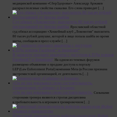
медицинской компании «СберЗдоровье» Александр Аржаков
раскрыл полезные свойства скакалки. Его слова приводит […]
Суд обязал «Локомотив» выплатить 80 тысяч рублей
пострадавшей от броска шайбы
Ярославский областной
суд обязал ассоциацию «Хоккейный клуб „Локомотив“ выплатить
80 тысяч рублей девушке, которой в лицо попала шайба во время
матча, сообщили в пресс-службе […]
В даркнете продают аккаунты с доступом к ПДн юзеров
Facebook* и Instagram*
На одном из теневых форумов
размещено объявление о продаже доступа к порталу
LEP (Law Enforcement Portal) компании Meta (в России признана
экстремистской организацией, ее деятельность […]
Генменеджер «Сибири» о Буцаеве:
«Он не раз доказывал свою состоятельность.
Сильными
сторонами тренера являются строгая дисциплина
и требовательность к игрокам в тренировочном […]
Известный производитель роботов-пылесосов iRobot