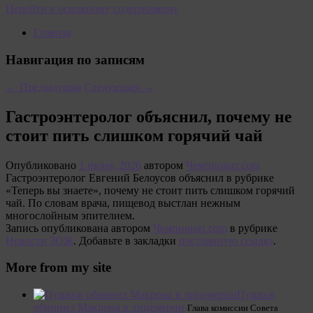
Перейти к основному содержимому
Главная
Навигация по записям
←
Предыдущая
Следующая
→
Гастроэнтеролог объяснил, почему не
стоит пить слишком горячий чай
Опубликовано
1 июня, 2026
автором
Чемпионат.com
Гастроэнтеролог Евгений Белоусов объяснил в рубрике
«Теперь вы знаете», почему не стоит пить слишком горячий
чай. По словам врача, пищевод выстлан нежным
многослойным эпителием.
Запись опубликована автором
Чемпионат.com
в рубрике
Новости ЗОЖ
. Добавьте в закладки
постоянную ссылку
.
More from my site
Пушков
обвинил Макрона в лицемерии
Глава комиссии Совета