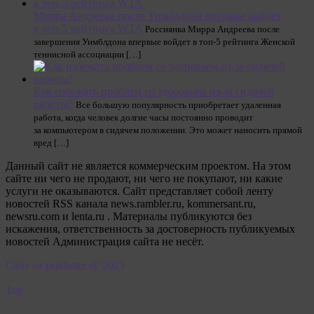
Мирра Андреева после Уимблдона впервые войдет
в топ-5 рейтинга WTA
Россиянка Мирра Андреева после
завершения Уимблдона впервые войдет в топ-5 рейтинга Женской
теннисной ассоциации […]
Как избежать проблем со здоровьем из-за сидячей
работы?
Все большую популярность приобретает удаленная
работа, когда человек долгие часы постоянно проводит
за компьютером в сидячем положении. Это может наносить прямой
вред […]
Данный сайт не является коммерческим проектом. На этом
сайте ни чего не продают, ни чего не покупают, ни какие
услуги не оказываются. Сайт представляет собой ленту
новостей RSS канала news.rambler.ru, kommersant.ru,
newsru.com и lenta.ru . Материалы публикуются без
искажения, ответственность за достоверность публикуемых
новостей Администрация сайта не несёт.
Сайт от psikhoter @ 2023
Top