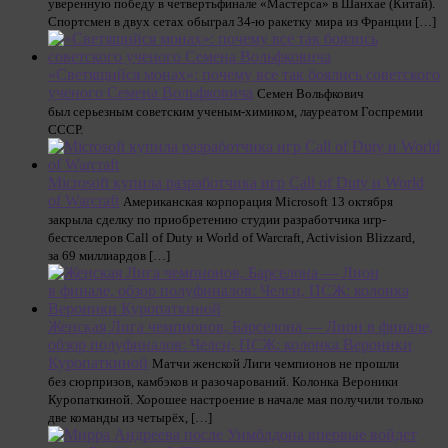
уверенную победу в четвертьфинале «Мастерса» в Шанхае (Китай).
Спортсмен в двух сетах обыграл 34-ю ракетку мира из Франции […]
«Светящийся монах»: почему все так боялись советского
ученого Семена Вольфковича
Семен Вольфкович
был серьезным советским ученым-химиком, лауреатом Госпремии
СССР.
Microsoft купила разработчика игр Call of Duty и World
of Warcraft
Американская корпорация Microsoft 13 октября
закрыла сделку по приобретению студии разработчика игр-
бестселлеров Call of Duty и World of Warcraft, Activision Blizzard,
за 69 миллиардов […]
Женская Лига чемпионов, Барселона — Лион в финале,
обзор полуфиналов: Челси, ПСЖ: колонка Вероники
Куропаткиной
Матчи женской Лиги чемпионов не прошли
без сюрпризов, камбэков и разочарований. Колонка Вероники
Куропаткиной. Хорошее настроение в начале мая получили только
две команды из четырёх, […]