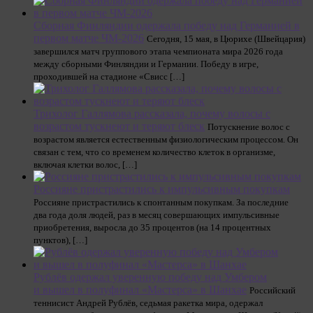
Сборная Финляндии одержала победу над Германией в
первом матче ЧМ-2026
Сегодня, 15 мая, в Цюрихе (Швейцария)
завершился матч группового этапа чемпионата мира 2026 года
между сборными Финляндии и Германии. Победу в игре,
проходившей на стадионе «Свисс […]
Трихолог Галлямова рассказала, почему волосы с
возрастом тускнеют и теряют блеск
Потускнение волос с
возрастом является естественным физиологическим процессом. Он
связан с тем, что со временем количество клеток в организме,
включая клетки волос, […]
Россияне пристрастились к импульсивным покупкам
Россияне пристрастились к спонтанным покупкам. За последние
два года доля людей, раз в месяц совершающих импульсивные
приобретения, выросла до 35 процентов (на 14 процентных
пунктов), […]
Рублёв одержал уверенную победу над Умбером
и вышел в полуфинал «Мастерса» в Шанхае
Российский
теннисист Андрей Рублёв, седьмая ракетка мира, одержал