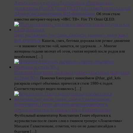
Amazon представила обновленные флагманские
телевизоры Fire TV Omni QLED с глубокой интеграцией
Alexa и расширенными ИИ-функциями
Об этом стало
известно интернет-порталу «ИКС ТВ». Fire TV Omni QLED.
Врач рассказала, что такое слабость тазового дна и как с
ней бороться
Кашель, смех, беговая дорожка или резкое движение
— и знакомое чувство «ой, кажется, не удержала…». Многие
женщины годами молчат об этом, считая нормой после родов или
неизбежным […]
Пожилая блогерша раскрыла секрет объемных причесок
в стиле 80-х
Пожилая блогерша с никнеймом @that_girl_kris
раскрыла секрет объемных причесок в стиле 1980-х годов.
Соответствующее видео появилось […]
Константин Генич эмоционально обратился к
журналистам после своих слов о Галактионове
Футбольный комментатор Константин Генич обратился к
журналистам после своих слов о главном тренере «Локомотива»
Михаиле Галактионове, отметив, что он не давал инсайдов о
будущем […]