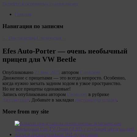
Перейти к основному содержимому
Главная
Навигация по записям
←
Предыдущая
Следующая
→
Efes Auto-Porter — очень необычный
прицеп для VW Beetle
Опубликовано
21 мая, 2025
автором
Carakoom
Движение с прицепами — это всегда непросто. Особенно,
когда нужно заехать задним ходом в узкое пространство.
Но не все прицепы одинаковые!
Запись опубликована автором
Carakoom
в рубрике
Автоэксперт
. Добавьте в закладки
постоянную ссылку
.
More from my site