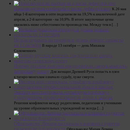
Производители сообщили о риске дефицита яиц
К 26 мая
яйца 1-й категории в опте подешевели на 19,5% к аналогичной дате
апреля, а 2-й категории - на 10,9%. В итоге закупочные цены
оказались ниже себестоимости производства. Между тем в […]
Нельзя отдыхать на природе и делать ремонт: приметы
на 13 октября
В народе 13 октября — день Михаила
Соломенного.
Почему русские княгини предпочитали смерть монголо-
татарскому-плену
Для женщин Древней Руси попасть в плен
к татаро-монголам означало судьбу, хуже смерти.
Эксперт констатировала «серьёзную проблему»
с нарушением профессиональной этики в школах
Решения конфликтов между родителями, педагогами и учениками
на уровне образовательных учреждений не всегда […]
Офтальмолог Левина рассказала о влиянии гаджетов
на развитие близорукости
Офтальмолог Мария Левина