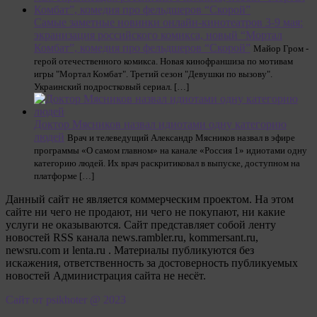
Самые заметные новинки онлайн-кинотеатров 3-9 мая:
экранизация российского комикса, новый “Мортал
Комбат”, комедия про фельдшеров “Скорой”
Майор Гром -
герой отечественного комикса. Новая кинофраншиза по мотивам
игры "Мортал Комбат". Третий сезон "Девушки по вызову".
Украинский подростковый сериал. […]
Доктор Мясников назвал идиотами одну категорию
людей
Врач и телеведущий Александр Мясников назвал в эфире
программы «О самом главном» на канале «Россия 1» идиотами одну
категорию людей. Их врач раскритиковал в выпуске, доступном на
платформе […]
Данный сайт не является коммерческим проектом. На этом
сайте ни чего не продают, ни чего не покупают, ни какие
услуги не оказываются. Сайт представляет собой ленту
новостей RSS канала news.rambler.ru, kommersant.ru,
newsru.com и lenta.ru . Материалы публикуются без
искажения, ответственность за достоверность публикуемых
новостей Администрация сайта не несёт.
Сайт от psikhoter @ 2023