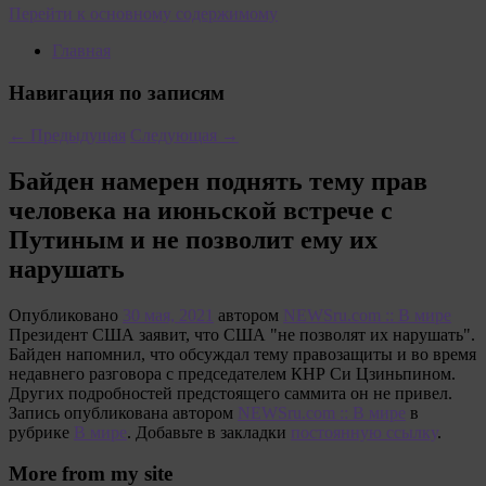
Перейти к основному содержимому
Главная
Навигация по записям
←
Предыдущая
Следующая
→
Байден намерен поднять тему прав
человека на июньской встрече с
Путиным и не позволит ему их
нарушать
Опубликовано
30 мая, 2021
автором
NEWSru.com :: В мире
Президент США заявит, что США "не позволят их нарушать".
Байден напомнил, что обсуждал тему правозащиты и во время
недавнего разговора с председателем КНР Си Цзиньпином.
Других подробностей предстоящего саммита он не привел.
Запись опубликована автором
NEWSru.com :: В мире
в
рубрике
В мире
. Добавьте в закладки
постоянную ссылку
.
More from my site