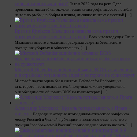
гибели животных и рыб?
Летом 2022 года на реке Одре
произошла масштабная экологическая катастрофа: массово погибли
не только рыбы, но бобры и птицы, имевшие контакт с местной […]
Врач из Кузбасса Малышева назвала семь правил
посещения общественного туалета
Врач и телеведущая Елена
Малышева вместе с коллегами раскрыла секреты безопасного
посещения уборных в общественных […]
Microsoft Defender ошибочно объявил BIOS устаревшим
и потребовал установить апдейт, которого не существует
Microsoft подтвердила баг в системе Defender for Endpoint, из-
за которого часть пользователей получила ложные уведомления
о необходимости обновить BIOS на компьютерах […]
Александр Морозов: “Кремль потерял много, а Прага –
ничего”
Подводя некоторые итоги дипломатического конфликта
между Россией и Чехией, публицист и политолог отмечает, что с
позиции "воображаемой России" произошедшее можно назвать […]