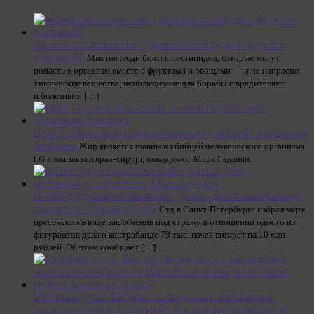
Можно ли полностью удалить пестициды с фруктов
и овощей?
Многие люди боятся пестицидов, которые могут
попасть в организм вместе с фруктами и овощами — и не напрасно:
химические вещества, используемые для борьбы с вредителями
и болезнями […]
Врач Гадзиян назвал жир «главным убийцей» организма
человека
Жир является главным убийцей человеческого организма.
Об этом заявил врач-хирург, онкоуролог Марк Гадзиян.
В Петербурге арестовали фигуранта дела о контрабанде
сигарет на 10 млн рублей
Суд в Санкт-Петербурге избрал меру
пресечения в виде заключения под стражу в отношении одного из
фигурантов дела о контрабанде 79 тыс. пачек сигарет на 10 млн
рублей. Об этом сообщает […]
Мертвые туши. Европа столкнулась с масштабной
экологической катастрофой. Кто виноват в массовой