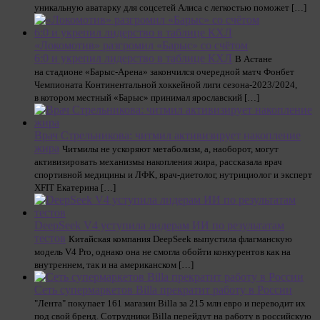
уникальную аватарку для соцсетей Алиса с легкостью поможет […]
«Локомотив» разгромил «Барыс» со счётом
6:0 и укрепил лидерство в таблице КХЛ
В Астане
на стадионе «Барыс-Арена» закончился очередной матч Фонбет
Чемпионата Континентальной хоккейной лиги сезона-2023/2024,
в котором местный «Барыс» принимал ярославский […]
Врач Стрельникова: читмил активизирует накопление
жира
Читмилы не ускоряют метаболизм, а, наоборот, могут
активизировать механизмы накопления жира, рассказала врач
спортивной медицины и ЛФК, врач-диетолог, нутрициолог и эксперт
XFIT Екатерина […]
DeepSeek V4 уступила лидерам ИИ по результатам
тестов
Китайская компания DeepSeek выпустила флагманскую
модель V4 Pro, однако она не смогла обойти конкурентов как на
внутреннем, так и на американском […]
Сеть супермаркетов Billa прекратит работу в России
"Лента" покупает 161 магазин Billа за 215 млн евро и переводит их
под свой бренд. Сотрудники Billа перейдут на работу в российскую