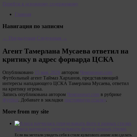
Перейти к основному содержимому
Главная
Навигация по записям
←
Предыдущая
Следующая
→
Агент Тамерлана Мусаева ответил на
критику в адрес форварда ЦСКА
Опубликовано
15 мая, 2026
автором
Чемпионат.com
Футбольный агент Таймаз Харханов, представляющий
интересы нападающего ЦСКА Тамерлана Мусаева, ответил
на критику игрока.
Запись опубликована автором
Чемпионат.com
в рубрике
Футбол
. Добавьте в закладки
постоянную ссылку
.
More from my site
Алиса научилась переделывать фото в разных стилях
Если вы мечтали увидеть себя в стиле культового аниме или сделать