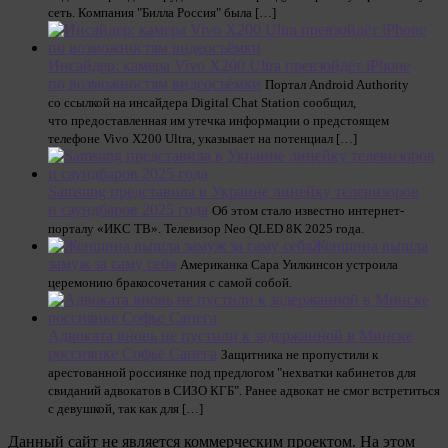
сеть. Компания "Билла Россия" была […]
Инсайдер: камера Vivo X200 Ultra превзойдёт iPhone
по возможностям видеосъёмки
Портал Android Authority
со ссылкой на инсайдера Digital Chat Station сообщил,
что предоставленная им утечка информации о предстоящем
телефоне Vivo X200 Ultra, указывает на потенциал […]
Samsung представила в Украине линейку телевизоров
и саундбаров 2025 года
Об этом стало известно интернет-
порталу «ИКС ТВ». Телевизор Neo QLED 8K 2025 года.
Женщина вышла
замуж за саму себя
Американка Сара Уилкинсон устроила
церемонию бракосочетания с самой собой.
Адвоката вновь не пустили к задержанной в Минске
россиянке Софье Сапега
Защитника не пропустили к
арестованной россиянке под предлогом "нехватки кабинетов для
свиданий адвокатов в СИЗО КГБ". Ранее адвокат не смог встретиться
с девушкой, так как для […]
Данный сайт не является коммерческим проектом. На этом