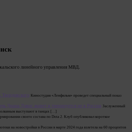
енск
йкальского линейного управления МВД.
 Твердовского
Киностудия «Ленфильм» проведет специальный показ
очь Диана Дэвис живет и тренируется не в России
Заслуженный
Смолкиным выступают в танцах […]
рмировании своего состава по Dota 2. Клуб опубликовал короткое
отеки на новостройки в России в марте 2024 года взлетела на 60 процентов