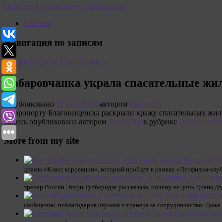
Перейти к основному содержимому
Главная
Навигация по записям
←
Предыдущая
Следующая
→
Хабаровчанка украла спасательные жил
Опубликовано
27 мая, 2024
автором
Газета.Ru
В аэропорту Благовещенска раскрыли кражу спасательных жиле
Запись опубликована автором
Газета.Ru
в рубрике
Происшеств
More from my site
драмы «Класс коррекции», который пройдет в рамках «Ленфильм-клу
тренер России Этери Тутберидзе рассказала, почему ее дочь Диана Д
Wildcard расста
сообщение, поблагодарив игроков и тренера за сотрудничество: Даж