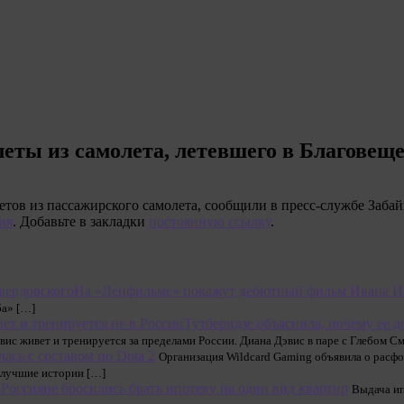
еты из самолета, летевшего в Благовещ
тов из пассажирского самолета, сообщили в пресс-службе Заба
ия
. Добавьте в закладки
постоянную ссылку
.
На «Ленфильме» покажут дебютный фильм Ивана И.
ба» […]
Тутберидзе объяснила, почему ее д
эвис живет и тренируется за пределами России. Диана Дэвис в паре с Глебом 
лась с составом по Dota 2
Организация Wildcard Gaming объявила о расфо
е лучшие истории […]
Россияне бросились брать ипотеку на один вид квартир
Выдача ип