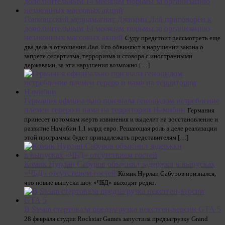
Гонконгский медиамагнат Джимми Лай приговорен к
дополнительным 14 месяцам тюрьмы за организацию
незаконных массовых акций
Суду предстоит рассмотреть еще
два дела в отношении Лая. Его обвиняют в нарушении закона о
запрете сепартизма, терроризма и сговора с иностранными
державами, за эти нарушения возможно […]
Германия официально признала геноцидом истребление
племен гереро и нама на территории Намибии
Германия
принесет потомкам жертв извинения и выделит на восстановление и
развитие Намибии 1,1 млрд евро. Решающая роль в деле реализации
этой программы будет принадлежать представителям […]
Комик Нурлан Сабуров объяснил задержки в выпусках
«ЧБД» отсутствием гостей
Комик Нурлан Сабуров признался,
что новые выпуски шоу «ЧБД» выходят редко.
В Steam стартовала предзагрузка некстген-версии GTA 5
28 февраля студия Rockstar Games запустила предзагрузку Grand