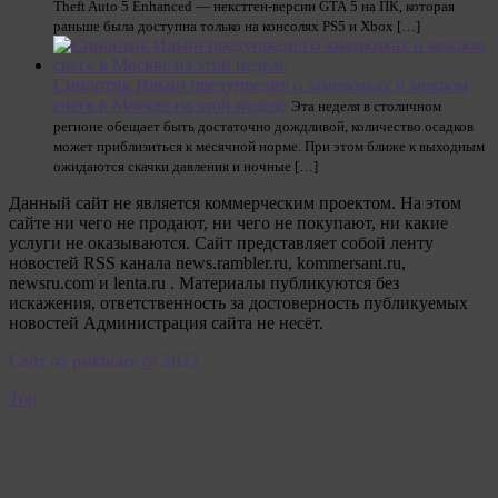
Theft Auto 5 Enhanced — некстген-версии GTA 5 на ПК, которая
раньше была доступна только на консолях PS5 и Xbox […]
Синоптик Ильин предупредил о заморозках и мокром
снеге в Москве на этой неделе
Эта неделя в столичном
регионе обещает быть достаточно дождливой, количество осадков
может приблизиться к месячной норме. При этом ближе к выходным
ожидаются скачки давления и ночные […]
Данный сайт не является коммерческим проектом. На этом
сайте ни чего не продают, ни чего не покупают, ни какие
услуги не оказываются. Сайт представляет собой ленту
новостей RSS канала news.rambler.ru, kommersant.ru,
newsru.com и lenta.ru . Материалы публикуются без
искажения, ответственность за достоверность публикуемых
новостей Администрация сайта не несёт.
Сайт от psikhoter @ 2023
Top