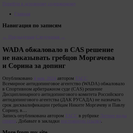
Перейти к основному содержимому
Главная
Навигация по записям
←
Предыдущая
Следующая
→
WADA обжаловало в CAS решение
не наказывать гребцов Моргачева
и Сорина за допинг
Опубликовано
4 мая, 2024
автором
ТАСС
Всемирное антидопинговое агентство (WADA) обжаловало
в Спортивном арбитражном суде (CAS) решение
Дисциплинарного антидопингового комитета Российского
антидопингового агентства (ДАК РУСАДА) не назначать
срок дисквалификации гребцам Никите Моргачеву и Павлу
Сорину, в…
Запись опубликована автором
ТАСС
в рубрике
Летние виды
спорта
. Добавьте в закладки
постоянную ссылку
.
More from my site