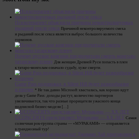
Психотерапевт объяснила причины неконтролируемых
рыданий после секса
Причиной неконтролируемого смеха
и рыданий после секса является выброс большого количества
гормонов.
Почему русские княгини предпочитали смерть монголо-
татарскому-плену
Для женщин Древней Руси попасть в плен
к татаро-монголам означало судьбу, хуже смерти.
Game Pass подорожал, в Silent Hill будет разнообразие
и прочее
* Не так давно Microsoft хвасталась, как хорошо идут
дела у Game Pass: доходы растут, количество партнеров
увеличивается, так что разные прорицатели ужасного конца
подписной бизнес-модели […]
UCONCERTS представляет: Мураками — ХХ ЛЕТ
Самая
солнечная рок-группа страны — «МУРАКАМИ» — отправляется
в грандиозный тур!