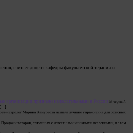
ачения, считает доцент кафедры факультетской терапии и
ые организации признали нежелательными в России
В черный
 […]
рач-невролог Марина Хамурзова назвала лучшие упражнения для офисных
Продажи товаров, связанных с известными книжными вселенными, в этом