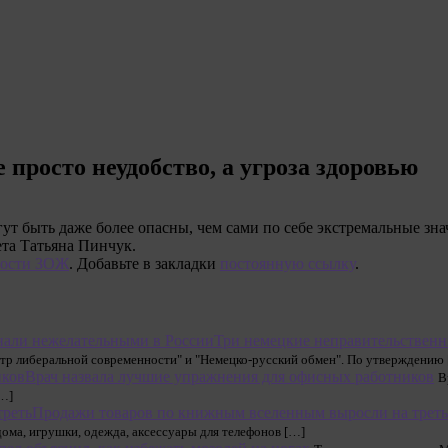
 просто неудобство, а угроза здоровью
гут быть даже более опасны, чем сами по себе экстремальные зн
та Татьяна Пинчук.
ости ЗОЖ
. Добавьте в закладки
постоянную ссылку
.
Три немецкие неправительственн
тр либеральной современности" и "Немецко-русский обмен". По утверждению
Врач назвала лучшие упражнения для офисных работников
В
[…]
Продажи товаров по книжным вселенным выросли на треть
дома, игрушки, одежда, аксессуары для телефонов […]