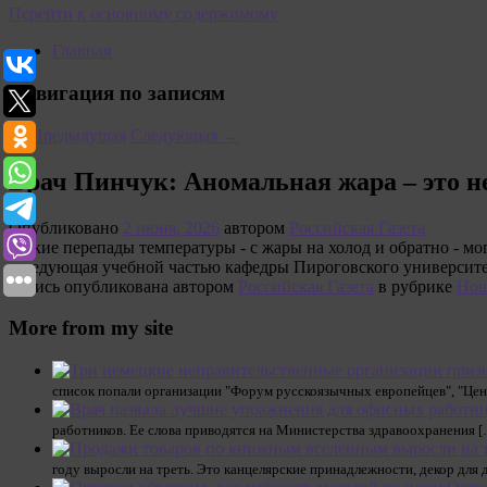
Перейти к основному содержимому
Главная
Навигация по записям
←
Предыдущая
Следующая
→
Врач Пинчук: Аномальная жара – это не
Опубликовано
2 июня, 2026
автором
Российская Газета
Резкие перепады температуры - с жары на холод и обратно - мо
заведующая учебной частью кафедры Пироговского университе
Запись опубликована автором
Российская Газета
в рубрике
Нов
More from my site
список попали организации "Форум русскоязычных европейцев", "Цен
работников. Ее слова приводятся на Министерства здравоохранения 
году выросли на треть. Это канцелярские принадлежности, декор для 