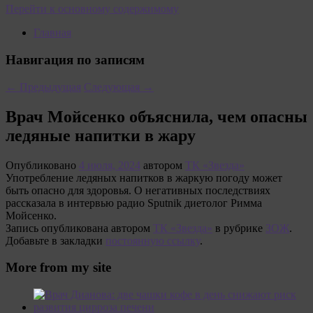
Перейти к основному содержимому
Главная
Навигация по записям
←
Предыдущая
Следующая
→
Врач Мойсенко объяснила, чем опасны
ледяные напитки в жару
Опубликовано
4 июля, 2024
автором
ТК «Звезда»
Употребление ледяных напитков в жаркую погоду может
быть опасно для здоровья. О негативных последствиях
рассказала в интервью радио Sputnik диетолог Римма
Мойсенко.
Запись опубликована автором
ТК «Звезда»
в рубрике
ЗОЖ
.
Добавьте в закладки
постоянную ссылку
.
More from my site