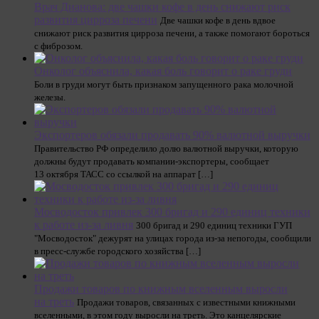
Врач Дианова: две чашки кофе в день снижают риск
развития цирроза печени
Две чашки кофе в день вдвое
снижают риск развития цирроза печени, а также помогают бороться
с фиброзом.
Онколог объяснила, какая боль говорит о раке груди
Боли в груди могут быть признаком запущенного рака молочной
железы.
Экспортеров обязали продавать 90% валютной выручки
Правительство РФ определило долю валютной выручки, которую
должны будут продавать компании-экспортеры, сообщает
13 октября ТАСС со ссылкой на аппарат […]
Мосводосток привлек 300 бригад и 290 единиц техники
к работе из-за ливня
300 бригад и 290 единиц техники ГУП
"Мосводосток" дежурят на улицах города из-за непогоды, сообщили
в пресс-службе городского хозяйства […]
Продажи товаров по книжным вселенным выросли
на треть
Продажи товаров, связанных с известными книжными
вселенными, в этом году выросли на треть. Это канцелярские