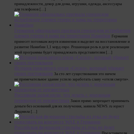
принадлежности, декор для дома, игрушки, одежда, аксессуары
для телефонов […]
Германия официально признала геноцидом истребление
племен гереро и нама на территории Намибии
Германия
принесет потомкам жертв извинения и выделит на восстановление и
развитие Намибии 1,1 млрд евро. Решающая роль в деле реализации
этой программы будет принадлежать представителям […]
История проклятого отеля «Сесил», который убивает
своих постояльцев
За сто лет существования это ничем
не примечательное здание успело заработать славу «отеля смерти».
Россиянам разъяснили, что делать с денежным
переводом от неизвестных
Закон прямо запрещает принимать
деньги без оснований для их получения, заявила NEWS. ru юрист
Людмила […]
Российская федерация стрельбы из лука не будет
голосовать на конгрессе WAE в Германии
Представители