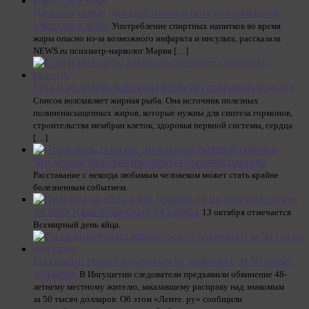
Названы самые опасные последствия употребления
алкоголя в жару
Употребление спиртных напитков во время
жары опасно из-за возможного инфаркта и инсульта, рассказала
NEWS.ru психиатр-нарколог Мария […]
Есть и молодеть: какая еда помогает сохранить красоту
Список возглавляет жирная рыба. Она источник полезных
полиненасыщенных жиров, которые нужны для синтеза гормонов,
строительства мембран клеток, здоровья нервной системы, сердца
[…]
Что делать, если вас преследует бывший партнер
Расставание с некогда любимым человеком может стать крайне
болезненным событием.
Полезны
ли яйца и как правильно их варить
13 октября отмечается
Всемирный день яйца.
Россиянин решил избавиться от знакомого за 50 тысяч
долларов
В Ингушетии следователи предъявили обвинение 48-
летнему местному жителю, заказавшему расправу над знакомым
за 50 тысяч долларов. Об этом «Ленте. ру» сообщили