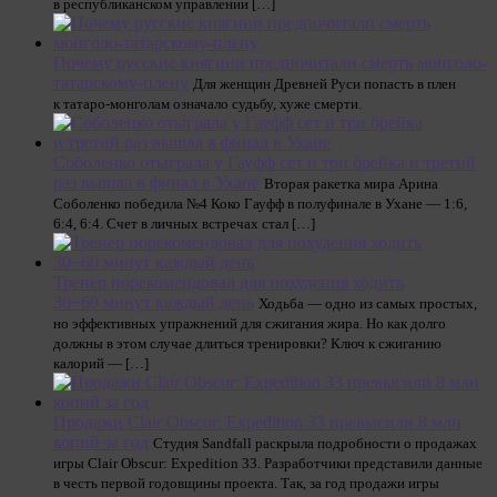
в республиканском управлении […]
Почему русские княгини предпочитали смерть монголо-
татарскому-плену
Для женщин Древней Руси попасть в плен
к татаро-монголам означало судьбу, хуже смерти.
Соболенко отыграла у Гауфф сет и три брейка и третий
раз вышла в финал в Ухане
Вторая ракетка мира Арина
Соболенко победила №4 Коко Гауфф в полуфинале в Ухане — 1:6,
6:4, 6:4. Счет в личных встречах стал […]
Тренер порекомендовал для похудения ходить
30−60 минут каждый день
Ходьба — одно из самых простых,
но эффективных упражнений для сжигания жира. Но как долго
должны в этом случае длиться тренировки? Ключ к сжиганию
калорий — […]
Продажи Clair Obscur: Expedition 33 превысили 8 млн
копий за год
Студия Sandfall раскрыла подробности о продажах
игры Clair Obscur: Expedition 33. Разработчики представили данные
в честь первой годовщины проекта. Так, за год продажи игры