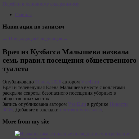
Перейти к основному содержимому
Главная
Навигация по записям
←
Предыдущая
Следующая
→
Врач из Кузбасса Малышева назвала
семь правил посещения общественного
туалета
Опубликовано
31 мая, 2026
автором
Vse42.ru
Врач и телеведущая Елена Малышева вместе с коллегами
раскрыла секреты безопасного посещения уборных в
общественных местах.
Запись опубликована автором
Vse42.ru
в рубрике
Новости
ЗОЖ
. Добавьте в закладки
постоянную ссылку
.
More from my site