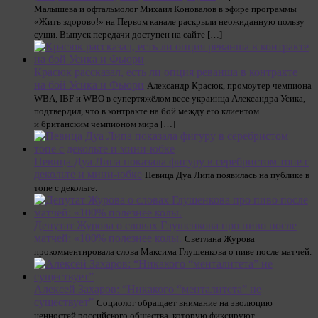
Малышева и офтальмолог Михаил Коновалов в эфире программы
«Жить здорово!» на Первом канале раскрыли неожиданную пользу
суши. Выпуск передачи доступен на сайте […]
Красюк рассказал, есть ли опция реванша в контракте
на бой Усика и Фьюри
Александр Красюк, промоутер чемпиона
WBA, IBF и WBO в супертяжёлом весе украинца Александра Усика,
подтвердил, что в контракте на бой между его клиентом
и британским чемпионом мира […]
Певица Дуа Липа показала фигуру в серебристом топе с
декольте и мини-юбке
Певица Дуа Липа появилась на публике в
топе с декольте.
Депутат Журова о словах Глушенкова про пиво после
матчей: «100% полезнее колы.
Светлана Журова
прокомментировала слова Максима Глушенкова о пиве после матчей.
Алексей Захаров: “Никакого “менталитета” не
существует”
Социолог обращает внимание на эволюцию
ценностей российского общества, которую фиксируют