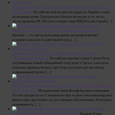
Лавров рассказал, как Москва выбирает военные цели
на Украине
Российские войска наносят удары на Украине только
по военным целям. Гражданские объекты не входят в это число,
это не правилах РФ. Об этом сообщил глава МИД России Сергей […]
Вяленое мясо: три простых домашних рецептов
Вяление — это метод консервирования, который позволяет
сохранить продукт на длительный срок […]
Разработчики «Смуты» назвали боевую систему
«Ведьмака» ужасной
Российская игровая студия Cyberia Nova
опубликовала новый геймплейный тизер игры «Смута», в котором
показаны примеры боевых сцен. Клип доступен для просмотра
в официальной группе […]
Bild: Россияне выставили на продажу замок в Германии
за 11 млн евро
Исторический замок Вольфсбруннен в немецком
Гессене продается за 11 миллионов евро на фоне многомиллиардных
финансовых претензий к его российским собственникам. Роскошная
недвижимость, […]
Врачи
раскрыли неожиданную пользу суши
Терапевт Елена