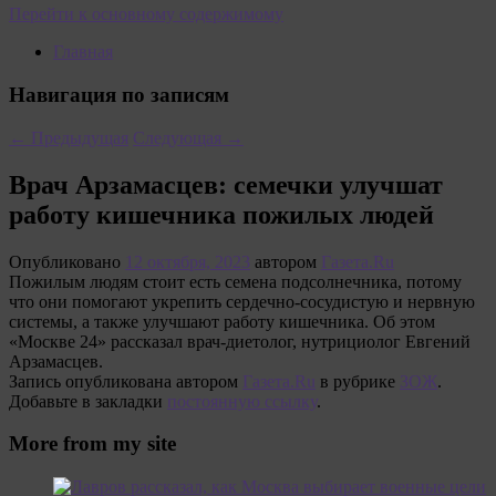
Перейти к основному содержимому
Главная
Навигация по записям
←
Предыдущая
Следующая
→
Врач Арзамасцев: семечки улучшат
работу кишечника пожилых людей
Опубликовано
12 октября, 2023
автором
Газета.Ru
Пожилым людям стоит есть семена подсолнечника, потому
что они помогают укрепить сердечно-сосудистую и нервную
системы, а также улучшают работу кишечника. Об этом
«Москве 24» рассказал врач-диетолог, нутрициолог Евгений
Арзамасцев.
Запись опубликована автором
Газета.Ru
в рубрике
ЗОЖ
.
Добавьте в закладки
постоянную ссылку
.
More from my site