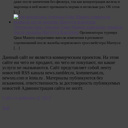
даже после кипячения без фильтра, так как концентрация железа и
марганца в ней может превышать нормы в несколько раз. Об этом
[…]
Организаторы турнира Qatar Masters изменили правила
после жалобы Магнуса Карлсена
Организаторы турнира
Qatar Masters оперативно внесли изменения в регламент
соревнований после жалобы норвежского гроссмейстера Магнуса
[…]
Данный сайт не является коммерческим проектом. На этом
сайте ни чего не продают, ни чего не покупают, ни какие
услуги не оказываются. Сайт представляет собой ленту
новостей RSS канала news.rambler.ru, kommersant.ru,
newsru.com и lenta.ru . Материалы публикуются без
искажения, ответственность за достоверность публикуемых
новостей Администрация сайта не несёт.
Сайт от psikhoter @ 2023
Top