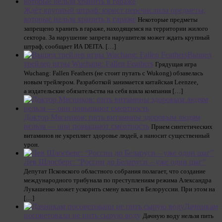
Ждёт крупный штраф: юрист перечислила предметы,
которые нельзя хранить в гараже
Некоторые предметы
запрещено хранить в гараже, находящемся на территории жилого
сектора. За нарушение запрета нарушителя может ждать крупный
штраф, сообщает ИА DEITA. […]
Вышел
трейлер игры Wuchang: Fallen Feathers
Грядущая игра
Wuchang: Fallen Feathers (не стоит путать с Wukong) обзавелась
новым трейлером. Разработкой занимается китайская Leenzee,
а издательские обязательства на себя взяла компания […]
Доктор Мясников: пить витамины здоровым людям
нельзя — они повышают смертность
Прием синтетических
витаминов не укрепляет здоровье людей, а наносит существенный
урон.
Лев Шлосберг: “России до Беларуси – уже один шаг”
Депутат Псковского областного собрания полагает, что создание
международного трибунала по преступлениям режима Александра
Лукашенко может ускорить смену власти в Белоруссии. При этом на
[…]
Дачникам
посоветовали не пить сырую воду
Дачную воду нельзя пить