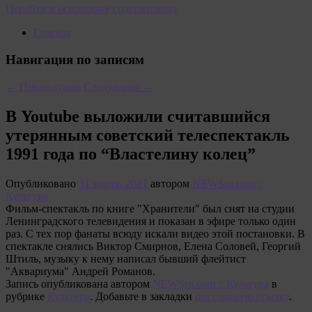
Перейти к основному содержимому
Главная
Навигация по записям
←
Предыдущая
Следующая
→
В Youtube выложили считавшийся
утерянным советский телеспектакль
1991 года по “Властелину колец”
Опубликовано
31 марта, 2021
автором
NEWSru.com ::
Культура
Фильм-спектакль по книге "Хранители" был снят на студии
Ленинградского телевидения и показан в эфире только один
раз. С тех пор фанаты всюду искали видео этой постановки. В
спектакле снялись Виктор Смирнов, Елена Соловей, Георгий
Штиль, музыку к нему написал бывший флейтист
"Аквариума" Андрей Романов.
Запись опубликована автором
NEWSru.com :: Культура
в
рубрике
Культура
. Добавьте в закладки
постоянную ссылку
.