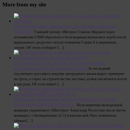
More from my site
Симоне Индзаги обратился с посланием к фанатам
«Интера»
Главный тренер «Интера» Симоне Индзаги через
итальянские СМИ обратился к болельщикам миланского клуба после
выигранного досрочно титула чемпиона Серии А в нынешнем
сезоне. Об этом сообщает […]
За прошедший год интерес россиян к ипотеке
на строительство жилья вырос втрое
За последний
год интерес россиян к покупке загородного жилья вырос примерно
на треть, а спрос на строительство частных домов увеличился почти
в три раза. Об этом пишет […]
Источник: украинский футболист сбежал в Россию
после матча ЮЛЧ за «Шахтер»
Полузащитник молодёжной
команды украинского «Шахтёра» Александр Роспутько после матча
команды с «Антверпеном» (2:1) в юношеской Лиге чемпионов
сбежал […]