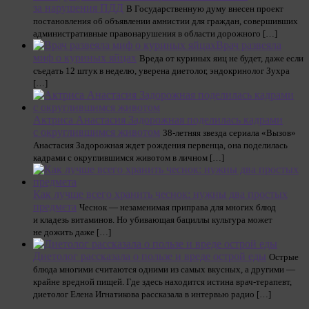
за нарушения ПДД
В Государственную думу внесен проект
постановления об объявлении амнистии для граждан, совершивших
административные правонарушения в области дорожного […]
Врач развеяла
миф о куриных яйцах
Вреда от куриных яиц не будет, даже если
съедать 12 штук в неделю, уверена диетолог, эндокринолог Зухра
[…]
Актриса Анастасия Задорожная поделилась кадрами
с округлившимся животом
38-летняя звезда сериала «Вызов»
Анастасия Задорожная ждет рождения первенца, она поделилась
кадрами с округлившимся животом в личном […]
Как лучше всего хранить чеснок: нужны два простых
предмета
Чеснок — незаменимая приправа для многих блюд
и кладезь витаминов. Но убивающая бациллы культура может
не дожить даже […]
Диетолог рассказала о пользе и вреде острой еды
Острые
блюда многими считаются одними из самых вкусных, а другими —
крайне вредной пищей. Где здесь находится истина врач-терапевт,
диетолог Елена Игнатикова рассказала в интервью радио […]