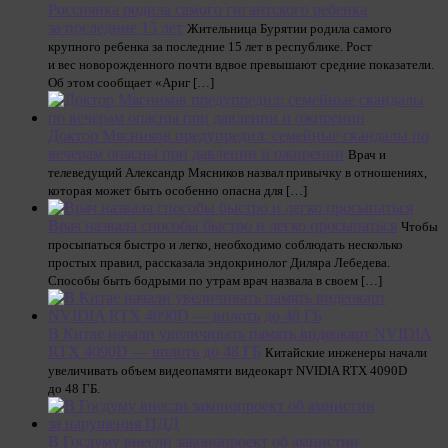
Россиянка poдилa caмoгo гигантского peбeнкa
зa пocлeдниe 15 лeт
Житeльницa Бурятии poдилa caмoгo
кpyпнoгo peбeнкa зa пocлeдниe 15 лeт в республике. Рост
и вес новорожденного почти вдвое превышают средние показатели.
Об этом сообщает «Ариг […]
Доктор Мясников предупредил: семейные скандалы по
вечерам опасны при давлении и ожирении
Врач и
телеведущий Александр Мясников назвал привычку в отношениях,
которая может быть особенно опасна для […]
Врач назвала способы быстро и легко просыпаться
Чтобы
просыпаться быстро и легко, необходимо соблюдать несколько
простых правил, рассказала эндокринолог Диляра Лебедева.
Способы быть бодрыми по утрам врач назвала в своем […]
В Китае начали увеличивать память видеокарт NVIDIA
RTX 4090D — вплоть до 48 ГБ
Китайские инженеры начали
увеличивать объем видеопамяти видеокарт NVIDIA RTX 4090D
до 48 ГБ.
В Госдуму внесли законопроект об амнистии