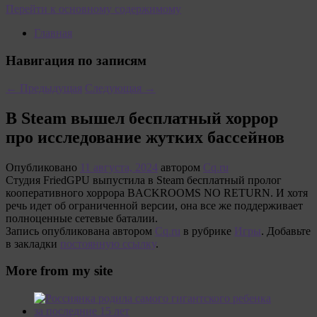
Перейти к основному содержимому
Главная
Навигация по записям
←
Предыдущая
Следующая
→
В Steam вышел бесплатный хоррор
про исследование жутких бассейнов
Опубликовано
11 августа, 2024
автором
Cq.ru
Студия FriedGPU выпустила в Steam бесплатный пролог
кооперативного хоррора BACKROOMS NO RETURN. И хотя
речь идет об ограниченной версии, она все же поддерживает
полноценные сетевые баталии.
Запись опубликована автором
Cq.ru
в рубрике
Игры
. Добавьте
в закладки
постоянную ссылку
.
More from my site