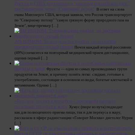
Россия и США поспорили о “грязном российском газе”,
поставляемом через “Северный поток”
В ответ на слова
главы Минэнерго США, которая заявила, что Россия транспортирует
по "Северному потоку" "самую грязную форму природного газа на
Земле", вице-премьер […]
АЦ ВЦИОМ: Телемедицина удобна, но россияне
предпочитают очный прием
Почти каждый второй россиянин
(49%) согласится на повторный медицинский прием дистанционно,
оценив первый […]
Самые популярные
фрукты в мире
Фрукты — одна из самых производимых групп
продуктов на Земле, и причину понять легко: сладкие, готовые к
употреблению, состоящие в основном из воды, богатые клетчаткой и
витаминами. Однако […]
«Есть все, но нет клетчатки»: россиянам назвали
полезный продукт в жару
Хумус (пюре из нута) подходит
как для полноценного приема пищи, так и для перекуса в жару,
рассказала в эфире радиостанции «Говорит Москва» диетолог Нурия
[…]
Кого в СССР не имели права забирать в вытрезвитель