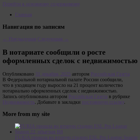
Перейти к основному содержимому
Главная
Навигация по записям
←
Предыдущая
Следующая
→
В нотариате сообщили о росте
оформленных сделок с недвижимостью
Опубликовано
31 декабря, 2025
автором
Российская Газета
В Федеральной нотариальной палате России сообщили,
что в уходящем году выросло на 21 процент количество
нотариально оформленных сделок с недвижимостью.
Запись опубликована автором
Российская Газета
в рубрике
Недвижимость
. Добавьте в закладки
постоянную ссылку
.
More from my site
FURIA прошла во вторую стадию ESL Pro League Season