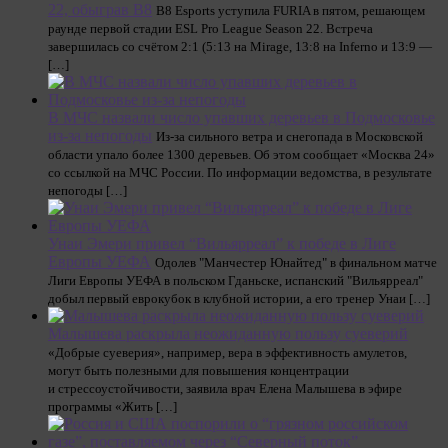
22, обыграв B8
B8 Esports уступила FURIA в пятом, решающем
раунде первой стадии ESL Pro League Season 22. Встреча
завершилась со счётом 2:1 (5:13 на Mirage, 13:8 на Inferno и 13:9 —
[…]
В МЧС назвали число упавших деревьев в Подмосковье
из-за непогоды
Из-за сильного ветра и снегопада в Московской
области упало более 1300 деревьев. Об этом сообщает «Москва 24»
со ссылкой на МЧС России. По информации ведомства, в результате
непогоды […]
Унаи Эмери привел “Вильярреал” к победе в Лиге
Европы УЕФА
Одолев "Манчестер Юнайтед" в финальном матче
Лиги Европы УЕФА в польском Гданьске, испанский "Вильярреал"
добыл первый еврокубок в клубной истории, а его тренер Унаи […]
Малышева раскрыла неожиданную пользу суеверий
«Добрые суеверия», например, вера в эффективность амулетов,
могут быть полезными для повышения концентрации
и стрессоустойчивости, заявила врач Елена Малышева в эфире
программы «Жить […]