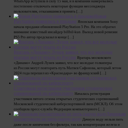
WhatsApp вступила в силу 15 мая, и в компании намеревались
постепенно отключать некоторые функции мессенджера
пользователям, отказавшимся принять […]
Новая
PlayStation появилась в продаже
Японская компания Sony
начала продажи обновленной PlayStation 5 Pro. На это обратил
внимание известный инсайдер billbil-kun. Выход новой ревизии
PS5 Pro автор предсказал в конце […]
Вратарь «Динамо» Лунев заявил, что все молодые
вратари могут уехать из России
Вратарь московского
«Динамо» Андрей Лунев заявил, что все молодые голкиперы
из России могут повторить путь Матвея Сафонова, который летом
2024 года перешел из «Краснодара» во французский […]
Стартовала регистрация участников студенческих
соревнований по киберспорту
Началась регистрация
участников пятого сезона открытых студенческих соревнований
Московской студенческой киберспортивной лиги (МСКЛ). Об этом
сообщила пресс-служба Федерации компьютерного […]
Дачникам
посоветовали не пить сырую воду
Дачную воду нельзя пить
даже после кипячения без фильтра, так как концентрация железа и