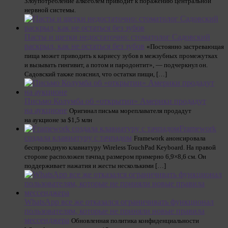
Злоупотребление алкоголем приводит к поражению центральной
нервной системы.
Пасты и щетки недостаточно: стоматолог Садовский
раскрыл, как не остаться без зубов
«Постоянно застревающая
пища может приводить к кариесу зубов в межзубных промежутках
и вызывать гингивит, а потом и пародонтит», — подчеркнул он.
Садовский также пояснил, что остатки пищи, […]
Письмо Колумба об «открытии» Америки продадут
на аукционе
Оригинал письма мореплавателя продадут
на аукционе за $1,5 млн
Framework
создала клавиатуру с тачпадом
Framework анонсировала
беспроводную клавиатуру Wireless TouchPad Keyboard. На правой
стороне расположен тачпад размером примерно 6,9×8,6 см. Он
поддерживает нажатия и жесты несколькими […]
WhatsApp все же отказался ограничивать функционал
пользователям, которые не приняли новые правила
мессенджера
Обновленная политика конфиденциальности