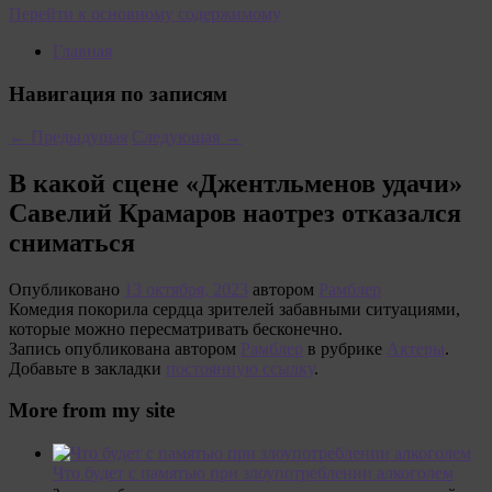
Перейти к основному содержимому
Главная
Навигация по записям
←
Предыдущая
Следующая
→
В какой сцене «Джентльменов удачи»
Савелий Крамаров наотрез отказался
сниматься
Опубликовано
13 октября, 2023
автором
Рамблер
Комедия покорила сердца зрителей забавными ситуациями,
которые можно пересматривать бесконечно.
Запись опубликована автором
Рамблер
в рубрике
Актеры
.
Добавьте в закладки
постоянную ссылку
.
More from my site
Что будет с памятью при злоупотреблении алкоголем