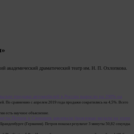
и»
кий академический драматический театр им. Н. П. Охлопкова.
ьские продажи автомобилей в России выросли на 290% на
ей. По сравнению с апрелем 2019 года продажи сократились на 4,5%. Всего
ии есть научное объяснение.
исты Петров и Свинарев завоевали бронзовые медали на этапе
Бранденбурге (Германия). Петров показал результат 3 минуты 50,82 секунды.