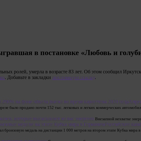
ыгравшая в постановке «Любовь и голуб
льных ролей, умерла в возрасте 83 лет. Об этом сообщил Иркутс
во
. Добавьте в закладки
постоянную ссылку
.
Апрел
преле было продано почти 152 тыс. легковых и легких коммерческих автомобил
вычек, которые высасывают из вас энергию
Внезапной нехватке энерг
Российские кано
ал бронзовую медаль на дистанции 1 000 метров на втором этапе Кубка мира в 