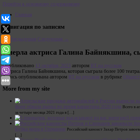
Перейти к основному содержимому
Главная
Навигация по записям
←
Предыдущая
Следующая
→
Умерла актриса Галина Байнякшина, с
Опубликовано
13 октября, 2023
автором
RT на русском
Актриса Галина Байнякшина, которая сыграла более 100 театра
Запись опубликована автором
RT на русском
в рубрике
Общест
More from my site
фоне обвала рынка во время карантина 2020 года
Всего в а
за четыре месяца 2021 года в […]
5 при
Кубка мира в Германии
Российский каноист Захар Петров завоев
[…]