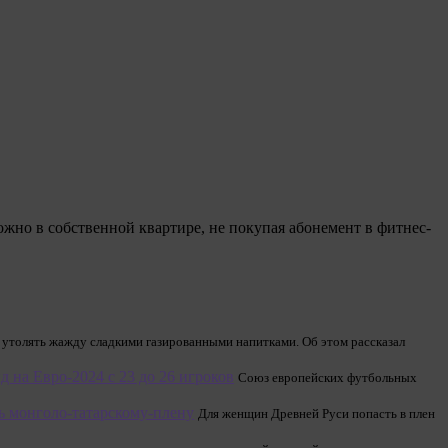
жно в собственной квартире, не покупая абонемент в фитнес-
 утолять жажду сладкими газированными напитками. Об этом рассказал
 на Евро-2024 с 23 до 26 игроков
Союз европейских футбольных
ь монголо-татарскому-плену
Для женщин Древней Руси попасть в плен