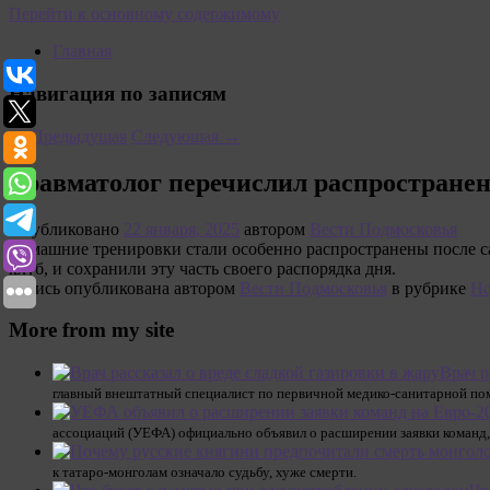
Перейти к основному содержимому
Главная
Навигация по записям
←
Предыдущая
Следующая
→
Травматолог перечислил распростране
Опубликовано
22 января, 2025
автором
Вести Подмосковья
Домашние тренировки стали особенно распространены после са
клуб, и сохранили эту часть своего распорядка дня.
Запись опубликована автором
Вести Подмосковья
в рубрике
Но
More from my site
Врач р
главный внештатный специалист по первичной медико-санитарной по
ассоциаций (УЕФА) официально объявил о расширении заявки команд
к татаро-монголам означало судьбу, хуже смерти.