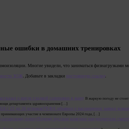
нные ошибки в домашних тренировках
моизоляции. Многие увидели, что заниматься физнагрузками мо
вости ЗОЖ
. Добавьте в закладки
постоянную ссылку
.
ассказал о вреде сладкой газировки в жару
В жаркую погоду не стоит
мощи департамента здравоохранения […]
УЕФА объявил о расширении заявки команд
, принимающих участие в чемпионате Европы 2024 года, […]
Почему русские княгини предпочитали смерт