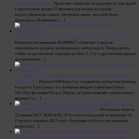
«Незримое кино»
Уральские специалисты адаптируют для людей
с нарушением зрения 25 фильмов для показа на первом
всероссийском фестивале «Незримое кино», который будет
проходить в Челябинске […]
OLIMPBET запускает обновлённый раздел киберспорта
Букмекерская компания OLIMPBET объявляет о запуске
обновлённого раздела, посвящённого киберспорту. Теперь делать
ставки на крупнейшие турниры по Dota 2, CS2 и другим популярным
дисциплинам […]
В Galaxy S26 Ultra появится защита от подглядывания
за экраном
Портал GSMArena Сос ссылкой на сообщения Samsung
в соцсети Х рассказал, что компания внедрит в флагман Galaxy
S26 Ultra функцию Privacy Display, которая позволяет ограничивать
видимость […]
Акцию
по проверке зрения проведут в Ростове
Ростовская область,
22 января 2025. DON24.RU. В Ростове в городской поликлинике №
1 пройдет первая в 2025 году «Здоровая суббота», посвященная
вопросам […]
Раскрыто влияние социальных сетей на отношения