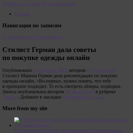
Перейти к основному содержимому
Главная
Навигация по записям
←
Предыдущая
Следующая
→
Стилист Герман дала советы
по покупке одежды онлайн
Опубликовано
22 февраля, 2025
автором
RT на русском
Стилист Марина Герман дала рекомендации по покупке
одежды онлайн. «Во-первых, нужно понять, что тебе
в принципе подходит. То есть смотреть обзоры, подборки.
Запись опубликована автором
RT на русском
в рубрике
Тренды
. Добавьте в закладки
постоянную ссылку
.
More from my site
В Челябинске пройдет инклюзивный кинофестиваль