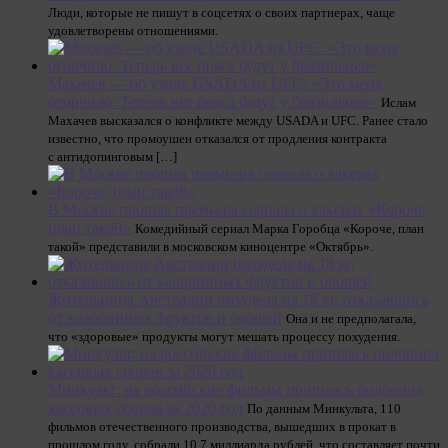
Люди, которые не пишут в соцсетях о своих партнерах, чаще
удовлетворены отношениями.
Махачев — об уходе USADA из UFC: «Это меня
огорчило. Теперь все пояса будут у бразильцев»
Ислам
Махачев высказался о конфликте между USADA и UFC. Ранее стало
известно, что промоушен отказался от продления контракта
с антидопинговым […]
В Москве прошла премьера сериала о хакерах «Короче,
план такой»
Комедийный сериал Марка Горобца «Короче, план
такой» представили в московском киноцентре «Октябрь».
Жительница Австралии похудела на 18 кг, отказавшись
от калорийных фруктов и овощей
Она и не предполагала,
что «здоровые» продукты могут мешать процессу похудения.
Минкульт: на российские фильмы пришлась половина
кассовых сборов за 2020 год
По данным Минкульта, 110
фильмов отечественного производства, вышедших в прокат в
прошлом году, собрали 10,7 миллиарда рублей, что составляет почти