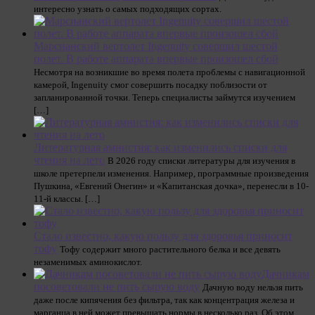
интересно узнать о самых подходящих сортах.
Марсианский вертолет Ingenuity совершил шестой
полет. В работе аппарата впервые произошел сбой
Несмотря на возникшие во время полета проблемы с навигационной
камерой, Ingenuity смог совершить посадку поблизости от
запланированной точки. Теперь специалисты займутся изучением
[…]
Литературная амнистия: как изменились списки для
чтения на лето
В 2026 году списки литературы для изучения в
школе претерпели изменения. Например, программные произведения
Пушкина, «Евгений Онегин» и «Капитанская дочка», перенесли в 10-
11-й классы. […]
Стало известно, какую пользу для здоровья приносит
тофу
Тофу содержит много растительного белка и все девять
незаменимых аминокислот.
Дачникам
посоветовали не пить сырую воду
Дачную воду нельзя пить
даже после кипячения без фильтра, так как концентрация железа и
марганца в ней может превышать нормы в несколько раз. Об этом