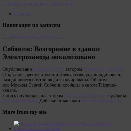
Перейти к основному содержимому
Главная
Навигация по записям
←
Предыдущая
Следующая
→
Собянин: Возгорание в здании
Электрозавода локализовано
Опубликовано
8 февраля, 2025
автором
Агентство «Москва»
Открытое горение в здании Электрозавода ликвидировано,
находившиеся внутри люди эвакуированы. Об этом
мэр Москвы Сергей Собянин сообщил в своем Telegram-
канале.
Запись опубликована автором
Агентство «Москва»
в рубрике
Новости Москвы
. Добавьте в закладки
постоянную ссылку
.
More from my site