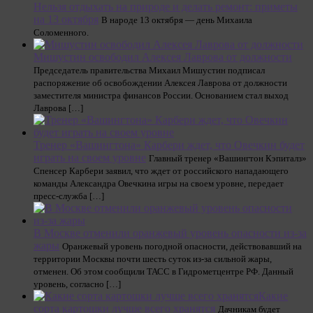
Нельзя отдыхать на природе и делать ремонт: приметы
на 13 октября
В народе 13 октября — день Михаила
Соломенного.
Мишустин освободил Алексея Лаврова от должности
Председатель правительства Михаил Мишустин подписал
распоряжение об освобождении Алексея Лаврова от должности
заместителя министра финансов России. Основанием стал выход
Лаврова […]
Тренер «Вашингтона» Карбери ждет, что Овечкин будет
играть на своем уровне
Главный тренер «Вашингтон Кэпиталз»
Спенсер Карбери заявил, что ждет от российского нападающего
команды Александра Овечкина игры на своем уровне, передает
пресс-служба […]
В Москве отменили оранжевый уровень опасности из-за
жары
Оранжевый уровень погодной опасности, действовавший на
территории Москвы почти шесть суток из-за сильной жары,
отменен. Об этом сообщили ТАСС в Гидрометцентре РФ. Данный
уровень, согласно […]
Какие
сорта картошки лучше всего хранятся
Дачникам будет