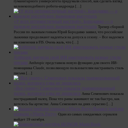
гуманитарного университета придумали способ, как сделать взгляд
человекоподобного робота-андроида […]
«У всех оптимистичный настрой». Бородавко — о
надежде российских лыжников выступать
Тренер сборной
России по лыжным гонкам Юрий Бородавко заявил, что российские
лыжники продолжают надеяться на допуск к сезону. – Все надеемся
на изменения в FIS. Очень жаль, что […]
Anthropic научила свой ИИ имитировать разные стили
письма
Anthropic представила новую функцию для своего ИИ-
помощника Claude, позволяющую пользователям настраивать стиль
письма […]
«Все синее»: Семенович показала травмированный
палец, которого едва не лишилась
Анна Семенович показала
пострадавший палец. Пока что раны заживают не так быстро, как
хотелось бы артистке. Анна Семенович на днях серьезно […]
Вышел трейлер
сериала «Убить Риту»
Один из самых ожидаемых сериалов
выйдет 19 октября.