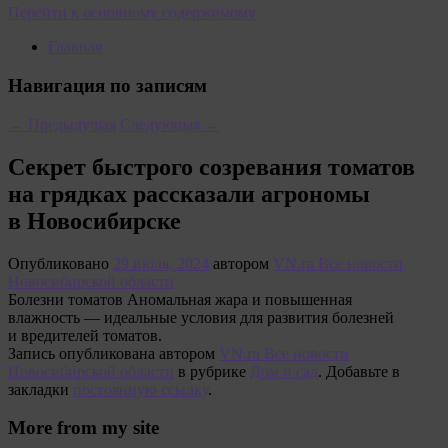
Перейти к основному содержимому
Главная
Навигация по записям
←
Предыдущая
Следующая
→
Секрет быстрого созревания томатов
на грядках рассказали агрономы
в Новосибирске
Опубликовано
29 июля, 2024
автором
VN.ru Все новости
Новосибирской области
Болезни томатов Аномальная жара и повышенная
влажность — идеальные условия для развития болезней
и вредителей томатов.
Запись опубликована автором
VN.ru Все новости
Новосибирской области
в рубрике
Дом и сад
. Добавьте в
закладки
постоянную ссылку
.
More from my site