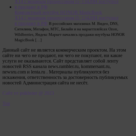
Компактный ноутбук HONOR MagicBook
X14 с мощным процессором i5−13420H поступил
в продажу в РФ
В российских магазинах М. Видео, DNS,
Ситилинк, Мегафон, МТС, Билайн и на маркетплейсах Ozon,
Wildberries, Яндекс Маркет начались продажи ноутбука HONOR
MagicBook […]
Данный сайт не является коммерческим проектом. На этом
сайте ни чего не продают, ни чего не покупают, ни какие
услуги не оказываются. Сайт представляет собой ленту
новостей RSS канала news.rambler.ru, kommersant.ru,
newsru.com и lenta.ru . Материалы публикуются без
искажения, ответственность за достоверность публикуемых
новостей Администрация сайта не несёт.
Сайт от psikhoter @ 2023
Top