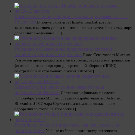
Комбо-карты в игре Hamster Kombat про хомяка на 12–
13 августа
В популярной игре Hamster Kombat, которая
за несколько месяцев успела миллионов пользователей по всему миру
добавляют ежедневные […]
Губернатор Севастополя предупредил жителей
о военных учениях со стрельбой
Глава Севастополя Михаил
Развожаев предупредил жителей о громких звуках из-за тренировки
флота по противоподводно-диверсионной обороне (ППДО)
со стрельбой из стрелкового оружия. Об этом […]
Microsoft официально купила разработчика
игр Activision Blizzard
Состоялась официальная сделка
по приобретению Microsoft студии-разработчика игр Activision
Blizzard за $68,7 млрд Сделка стала возможна только после
одобрения со стороны Управления […]
Российские учёные придумали, как сделать взгляд
роботов умнее
Учёные из Российского государственного