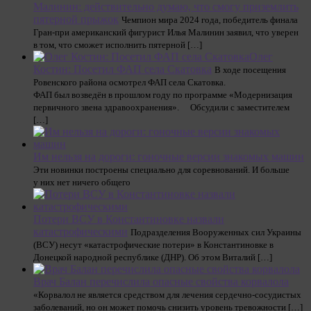
Малинин: действительно думаю, что смогу приземлить
пятерной прыжок
Чемпион мира 2024 года, победитель финала
Гран-при американский фигурист Илья Малинин заявил, что уверен
в том, что сможет исполнить пятерной […]
Олег
Костин: Посетил ФАП села Скатовка
В ходе посещения
Ровенского района осмотрел ФАП села Скатовка. ⠀
ФАП был возведён в прошлом году по программе «Модернизация
первичного звена здравоохранения». ⠀ Обсудили с заместителем
[…]
Им нельзя на дороги: гоночные версии знакомых машин
Эти новинки построены специально для соревнований. И больше
у них нет ничего общего
Потери ВСУ в Константиновке назвали
катастрофическими
Подразделения Вооруженных сил Украины
(ВСУ) несут «катастрофические потери» в Константиновке в
Донецкой народной республике (ДНР). Об этом Виталий […]
Врач Балан перечислила опасные свойства корвалола
«Корвалол не является средством для лечения сердечно-сосудистых
заболеваний, но он может помочь снизить уровень тревожности […]