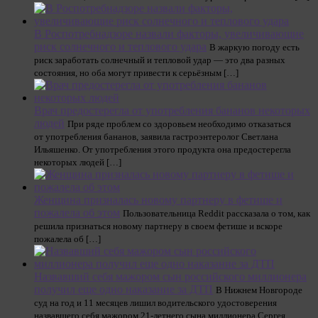
В Роспотребнадзоре назвали факторы, увеличивающие
риск солнечного и теплового удара
В жаркую погоду есть
риск заработать солнечный и тепловой удар — это два разных
состояния, но оба могут привести к серьёзным […]
Врач предостерегла от употребления бананов некоторых
людей
При ряде проблем со здоровьем необходимо отказаться
от употребления бананов, заявила гастроэнтеролог Светлана
Ильяшенко. От употребления этого продукта она предостерегла
некоторых людей […]
Женщина призналась новому партнеру в фетише и
пожалела об этом
Пользовательница Reddit рассказала о том, как
решила признаться новому партнеру в своем фетише и вскоре
пожалела об […]
Назвавший себя мажором сын российского миллионера
получил еще одно наказание за ДТП
В Нижнем Новгороде
суд на год и 11 месяцев лишил водительского удостоверения
назвавшего себя мажором 21-летнего сына миллионера Сергея