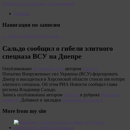
Перейти к основному содержимому
Главная
Навигация по записям
←
Предыдущая
Следующая
→
Сальдо сообщил о гибели элитного
спецназа ВСУ на Днепре
Опубликовано
16 ноября, 2024
автором
Lenta.ru
Попытки Вооруженных сил Украины (ВСУ) форсировать
Днепр и высадиться в Херсонской области стоили им потери
элитного спецназа. Об этом РИА Новости сообщил глава
региона Владимир Сальдо.
Запись опубликована автором
Lenta.ru
в рубрике
Военные
новости
. Добавьте в закладки
постоянную ссылку
.
More from my site