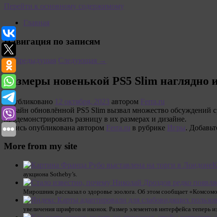
Перейти к основному содержимому
Главная
Навигация по записям
←
Предыдущая
Следующая
→
Размеры новенькой PS5 Slim наглядно и
Опубликовано
12 октября, 2023
автором
Ferra.ru
Дизайн обновлённой PS5 Slim вызвал множество обсуждений ср
продемонстрировать разницу в их размерах и дизайне.
Запись опубликована автором
Ferra.ru
в рубрике
Игры
. Добавьт
More from my site
К
аукциона Sotheby’s.
Мирошник рассказал о здоровье зоолога. Об этом сообщает «Комсомо
увеличения шрифтов и иконок. Размер элементов интерфейса теперь и