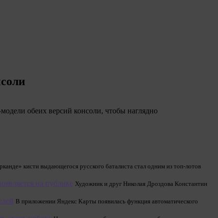
нсоли
-модели обеих версий консоли, чтобы наглядно
рканде» кисти выдающегося русского баталиста стал одним из топ-лотов
появляется на публике
Художник и друг Николая Дроздова Константин
елей
В приложении Яндекс Карты появилась функция автоматического