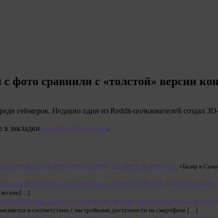
 с фото сравнили с «толстой» версии ко
еди геймеров. Недавно один из Reddit-пользователей создал 3D
е в закладки
постоянную ссылку
.
артина Франца Рубо выставлена на торги в Лондоне
«Базар в Сама
Стало известно, почему Николай Дроздов редко 
льская […]
Яндекс Карты адаптировали для слабовидящих пользоват
зменяется в соответствии с настройками доступности на смартфоне […]