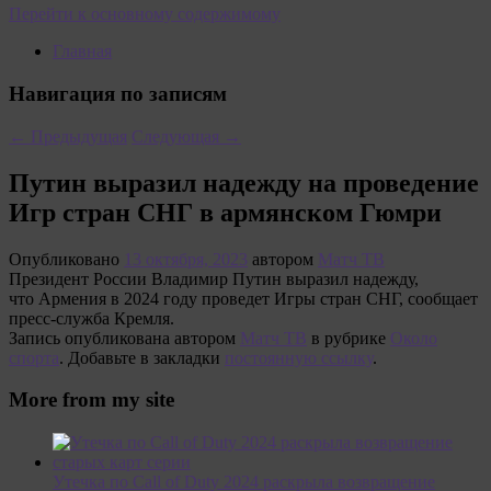
Перейти к основному содержимому
Главная
Навигация по записям
←
Предыдущая
Следующая
→
Путин выразил надежду на проведение
Игр стран СНГ в армянском Гюмри
Опубликовано
13 октября, 2023
автором
Матч ТВ
Президент России Владимир Путин выразил надежду,
что Армения в 2024 году проведет Игры стран СНГ, сообщает
пресс‑служба Кремля.
Запись опубликована автором
Матч ТВ
в рубрике
Около
спорта
. Добавьте в закладки
постоянную ссылку
.
More from my site
Утечка по Call of Duty 2024 раскрыла возвращение