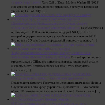
старых карт серии
Хотя Call of Duty: Modern Warfare III (2023)
ещё даже не добралась до полок магазинов, в сети уже возникают
утечки по Call of Duty […]
Производители большинства ноутбуков смогут
отказаться от отдельных разъемов питания
Некоммерческая
организация USB-IF анонсировала стандарт USB Type-C 2.1,
который поддерживает зарядку устройств мощностью до 240 Вт.
Это почти в 2,5 раза больше предельной мощности зарядки, […]
Тофу, протеиновый порошок, йогурт, семена чиа:
чем можно заменить яйца на завтрак
Птичий грипп поразил
миллионы кур в США, что привело к нехватке яиц по всей стране.
К счастью, есть несколько полезных замен этим продуктам.
Греческий […]
Слуцкий назвал кредо украинской дипломатии
Председатель комитета Госдумы по международным делам Леонид
Слуцкий заявил, что кредо украинской дипломатии — это полный
обман. Об этом он написал в социальной сети X. Он ответил на […]
В Индии жена подала в суд на мужа из-за того,