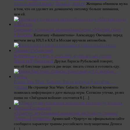
что он любил кошку больше, чем ее
Женщина обвинила мужа
в том, что он уделяет их домашнему питомцу больше внимания,
чем ей.
Овечкину подарили автомобиль перед «Матчем года»
в Москве
Капитану «Вашингтона» Александру Овечкину перед
матчем звезд НХЛ и КХЛ в Москве вручили автомобиль.
Картошка с салом и стихами: кулинарный секрет
Ларисы Рубальской
Друзья Ларисы Рубальской говорят,
что ей блестяще удаются две вещи: писать стихи и готовить еду.
Гонка Star Wars: Galactic Racer выйдет 6 октября —
утечка
На странице Star Wars: Galactic Racer в Steam временно
появилась информация о дате выхода игры. Согласно утечке, релиз
гонки по «Звёздным войнам» состоится 6 […]
«Урарту» опубликовал заявление по поводу травмы
Дениса Глушакова
Армянский «Урарту» на официальном сайте
сообщил о характере травмы российского полузащитника Дениса
[…]