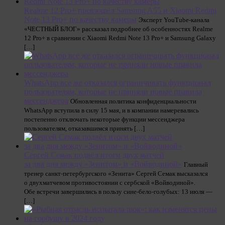
Realme 12 Pro+ превзошёл Samsung A55 и Xiaomi Redmi
Note 13 Pro+ по качеству камеры
Эксперт YouTube-канала
«ЧЕСТНЫЙ БЛОГ» рассказал подробнее об особенностях Realme
12 Pro+ в сравнении с Xiaomi Redmi Note 13 Pro+ и Samsung Galaxy
[…]
WhatsApp все же отказался ограничивать функционал
пользователям, которые не приняли новые правила
мессенджера
Обновленная политика конфиденциальности
WhatsApp вступила в силу 15 мая, и в компании намеревались
постепенно отключать некоторые функции мессенджера
пользователям, отказавшимся принять […]
Сергей Семак подвёл итоги двух матчей
за два дня между «Зенитом» и «Войводиной»
Главный
тренер санкт-петербургского «Зенита» Сергей Семак высказался
о двухматчевом противостоянии с сербской «Войводиной».
Обе встречи завершились в пользу сине-бело-голубых: 13 июля —
[…]