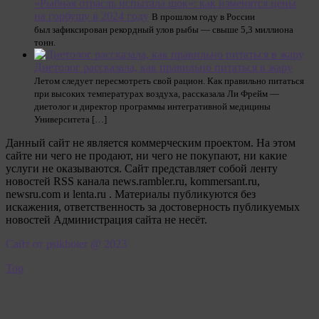
«Рыбная отрасль испытала шок»: как изменятся цены
на горбушу в 2024 году
В прошлом году в России
был зафиксирован рекордный улов рыбы — свыше 5,3 миллиона
тонн.
Диетолог рассказала, как правильно питаться в жару
Летом следует пересмотреть свой рацион. Как правильно питаться
при высоких температурах воздуха, рассказала Ли Фрейм —
диетолог и директор программы интегративной медицины
Университета […]
Данный сайт не является коммерческим проектом. На этом
сайте ни чего не продают, ни чего не покупают, ни какие
услуги не оказываются. Сайт представляет собой ленту
новостей RSS канала news.rambler.ru, kommersant.ru,
newsru.com и lenta.ru . Материалы публикуются без
искажения, ответственность за достоверность публикуемых
новостей Администрация сайта не несёт.
Сайт от psikhoter @ 2023
Top