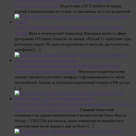
Список литературы к ЕГЭ 2022 по литературе:
что нужно прочитать
Подготовка к ЕГЭ требует больших
усилий и концентрации не только от школьника, но и его родителей.
Доктор Мясников назвал идиотами одну категорию
людей
Врач и телеведущий Александр Мясников назвал в эфире
программы «О самом главном» на канале «Россия 1» идиотами одну
категорию людей. Их врач раскритиковал в выпуске, доступном на
платформе […]
Запретный тюнинг: почему доработки автомобиля
грозят большими проблемами
Некоторые водители всеми
силами стремятся улучшить комфорт и функциональность своих
автомобилей. Однако за несанкционированный тюнинг в РФ грозит
[…]
Когда после пляжа нужно бежать в больницу, а не сидеть
дома – ответ кузбасского врача
Главный областной
специалист по дерматовенерологии и косметологии Ольга Янец в
беседе с VSE42.Ru рассказала, какие изменения во внешности и
самочувствии после жаркого дня требуют […]