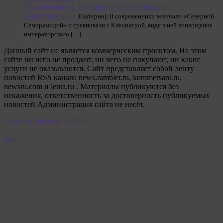
Чем внешность Екатерины II шокировала
современников
Екатерину II современники величали «Северной
Семирамидой» и сравнивали с Клеопатрой, видя в ней воплощение
императорского […]
Данный сайт не является коммерческим проектом. На этом
сайте ни чего не продают, ни чего не покупают, ни какие
услуги не оказываются. Сайт представляет собой ленту
новостей RSS канала news.rambler.ru, kommersant.ru,
newsru.com и lenta.ru . Материалы публикуются без
искажения, ответственность за достоверность публикуемых
новостей Администрация сайта не несёт.
Сайт от psikhoter @ 2023
Top