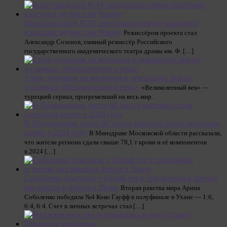
Волгоградский НЭТ предложил новую трактовку
классики: музикл по Чехову
Режиссёром проекта стал
Александр Созонов, главный режиссёр Российского
государственного академического театра драмы им. Ф. […]
2 млн долларов на костюмы и декорации: факты
о съемках «Великолепного века»
«Великолепный век» —
турецкий сериал, прогремевший на весь мир.
В Подмосковье около 60 тысяч жителей стали донорами
крови в 2024 году
В Минздраве Московской области рассказали,
что жители региона сдали свыше 78,1 т крови и её компонентов
в 2024 […]
Соболенко отыграла у Гауфф сет и три брейка и третий
раз вышла в финал в Ухане
Вторая ракетка мира Арина
Соболенко победила №4 Коко Гауфф в полуфинале в Ухане — 1:6,
6:4, 6:4. Счет в личных встречах стал […]