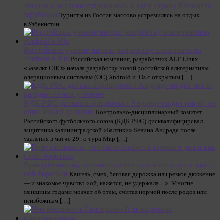
Россияне массово устремились в одну страну ближнего
зарубежья
Туристы из России массово устремились на отдых
в Узбекистан.
Российские ученые начали разработку альтернативы
Android и iOs
Российская компания, разработчик ALT Linux
«Базальт СПО» начала разработку новой российской альтернативы
операционным системам (ОС) Android и iOs с открытым […]
КДК РФС дисквалифицировал Андраде на два матча, на
один из них условно
Контрольно-дисциплинарный комитет
Российского футбольного союза (КДК РФС) дисквалифицировал
защитника калининградской «Балтики» Кевина Андраде после
удаления в матче 29-го тура Мир […]
Врач рассказала, что такое слабость тазового дна и как с
ней бороться
Кашель, смех, беговая дорожка или резкое движение
— и знакомое чувство «ой, кажется, не удержала…». Многие
женщины годами молчат об этом, считая нормой после родов или
неизбежным […]