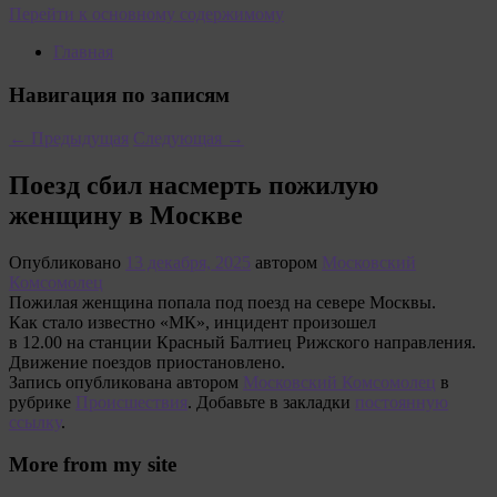
Перейти к основному содержимому
Главная
Навигация по записям
←
Предыдущая
Следующая
→
Поезд сбил насмерть пожилую
женщину в Москве
Опубликовано
13 декабря, 2025
автором
Московский
Комсомолец
Пожилая женщина попала под поезд на севере Москвы.
Как стало известно «МК», инцидент произошел
в 12.00 на станции Красный Балтиец Рижского направления.
Движение поездов приостановлено.
Запись опубликована автором
Московский Комсомолец
в
рубрике
Происшествия
. Добавьте в закладки
постоянную
ссылку
.
More from my site