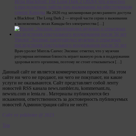
Игра Blackfrost: The Long Dark 2 (2026): что известно
о продолжении тайтла про выживание на обесточенном
севере Канады
На 2026 год запланирован релиз раннего доступа
к Blackfrost: The Long Dark 2 — второй части серии о выживании
в заснеженных лесах Канады без электричества […]
Уролог Энсинас предупредил мужчин о серьезных
последствиях сексуального воздержания после 50 лет
Врач-уролог Мигель Санчес Энсинас отметил, что у мужчин
регулярная интимная близость играет важную роль в поддержании
здоровья всего организма, поэтому не стоит отказываться […]
Данный сайт не является коммерческим проектом. На этом
сайте ни чего не продают, ни чего не покупают, ни какие
услуги не оказываются. Сайт представляет собой ленту
новостей RSS канала news.rambler.ru, kommersant.ru,
newsru.com и lenta.ru . Материалы публикуются без
искажения, ответственность за достоверность публикуемых
новостей Администрация сайта не несёт.
Сайт от psikhoter @ 2023
Top