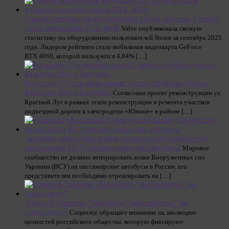
Самой популярной видеокартой среди игроков в Steam
стала мобильная RTX 4060
Valve опубликовала свежую
статистику по оборудованию пользователей Steam за сентябрь 2025
года. Лидером рейтинга стала мобильная видеокарта GeForce
RTX 4060, которой пользуются 4,84% […]
Бочкарев: Согласован проект реконструкции улицы
Красный Луг в Братеево
Согласован проект реконструкции ул.
Красный Луг в рамках этапа реконструкции и ремонта участков
подъездной дороги к электродепо «Южное» в районе […]
Захарова обратилась к международному сообществу
после атаки ВСУ на пассажирские автобусы
Мировое
сообщество не должно игнорировать атаки Вооруженных сил
Украины (ВСУ) на пассажирские автобусы в России, его
представителям необходимо отреагировать на […]
Алексей Захаров: “Никакого “менталитета” не
существует”
Социолог обращает внимание на эволюцию
ценностей российского общества, которую фиксируют