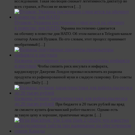
исследования. Такая эволюция снижает легитимность диктатур во
всех странах, и Россия не является […]
Пушков: Украина постепенно сдвигается на обочину
в повестке дня НАТО
Украина постепенно сдвигается
на обочину в повестке дня НАТО. Об этом написал в Telegram-канале
сенатор Алексей Пушков. По его словам, этот процесс принимает
необратимый […]
Названы популярные продукты-провокаторы инфаркта
и инсульта
Чтобы снизить риск инсульта и инфаркта,
кардиохирург Джереми Лондон призвал исключить из рациона
продукты из рафинированной муки и сладкую газировку. Его советы
приводит Daily […]
Названы лучшие характеристики для робота-пылесоса
до 20 тысяч рублей
При бюджете в 20 тысяч рублей вы вряд
ли сможете купить флагманский робот-пылесос. Однако есть
за такую цену и хорошие, практичные модели. […]