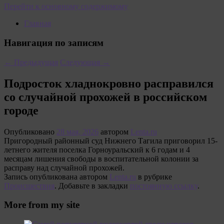
Перейти к основному содержимому
Главная
Навигация по записям
←
Предыдущая
Следующая
→
Подросток хладнокровно расправился
со случайной прохожей в российском
городе
Опубликовано
28 мая, 2026
автором
Lenta.ru
Пригородный районный суд Нижнего Тагила приговорил 15-
летнего жителя поселка Горноуральский к 6 годам и 4
месяцам лишения свободы в воспитательной колонии за
расправу над случайной прохожей.
Запись опубликована автором
Lenta.ru
в рубрике
Происшествия
. Добавьте в закладки
постоянную ссылку
.
More from my site