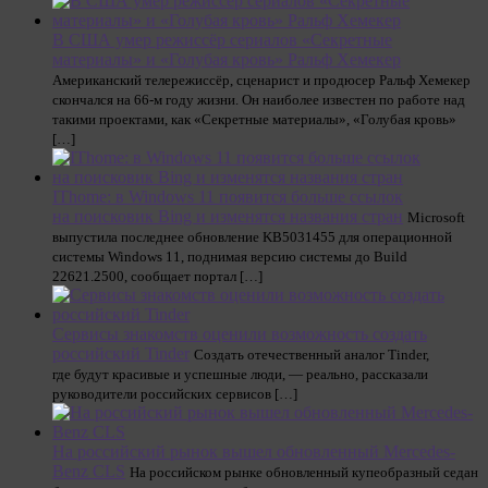
В США умер режиссёр сериалов «Секретные
материалы» и «Голубая кровь» Ральф Хемекер
Американский телережиссёр, сценарист и продюсер Ральф Хемекер
скончался на 66-м году жизни. Он наиболее известен по работе над
такими проектами, как «Секретные материалы», «Голубая кровь»
[…]
IThome: в Windows 11 появится больше ссылок
на поисковик Bing и изменятся названия стран
Microsoft
выпустила последнее обновление KB5031455 для операционной
системы Windows 11, поднимая версию системы до Build
22621.2500, сообщает портал […]
Сервисы знакомств оценили возможность создать
российский Tinder
Создать отечественный аналог Tinder,
где будут красивые и успешные люди, — реально, рассказали
руководители российских сервисов […]
На российский рынок вышел обновленный Mercedes-
Benz CLS
На российском рынке обновленный купеобразный седан