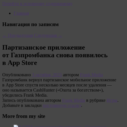
Перейти к основному содержимому
Главная
Навигация по записям
←
Предыдущая
Следующая
→
Партизанское приложение
от Газпромбанка снова появилось
в App Store
Опубликовано
3 октября, 2025
автором
Frank Media
Газпромбанк вернул партизанское мобильное приложение
в App Store спустя несколько месяцев после удаления —
оно называется CashHunter («Охота за богатством»),
убедились Frank Media.
Запись опубликована автором
Frank Media
в рубрике
Игры
.
Добавьте в закладки
постоянную ссылку
.
More from my site