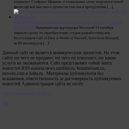
теннисист Стефанос Циципас в социальных сетях поделился новой
философской мыслью о ценности счастья и преодоления […]
Microsoft купила разработчика игр Call of Duty и World
of Warcraft
Американская корпорация Microsoft 13 октября
закрыла сделку по приобретению студии разработчика игр-
бестселлеров Call of Duty и World of Warcraft, Activision Blizzard,
за 69 миллиардов […]
Данный сайт не является коммерческим проектом. На этом
сайте ни чего не продают, ни чего не покупают, ни какие
услуги не оказываются. Сайт представляет собой ленту
новостей RSS канала news.rambler.ru, kommersant.ru,
newsru.com и lenta.ru . Материалы публикуются без
искажения, ответственность за достоверность публикуемых
новостей Администрация сайта не несёт.
Сайт от psikhoter @ 2023
Top