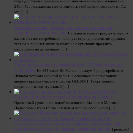
будет доступен с дизельным и бензиновым моторами мощностью
249 и 435 лошадиных сил. Стоимость этой модели составит от 7,2
млн […]
Насильственные депортации: Латвия готовится
выдворить сотни россиян
Сегодня истекает срок, до которого
власти Латвии потребовали покинуть страну россиян, не сдавших
тест на знание латышского языка и не сумевших продлить
разрешение на дальнейшее […]
Гоночный концепт Genesis Magma GT3 дебютировал
в Ле-Мане
На «24 часах Ле-Мана» премиум-бренд корейского
Hyundai устроил двойной дебют: в основных соревнованиях
впервые принял участие гиперкар GMR-001. Также Genesis
представил концептуальный […]
Сильный ливень с грозой обрушился на Москву
Оранжевый уровень погодной опасности объявили в Москве и
Подмосковье из-за грозы с сильным ливнем, сообщили в […]
Стефанос Циципас поделился философской мыслью
о ценности светлых и тёмных моментов жизни
Греческий