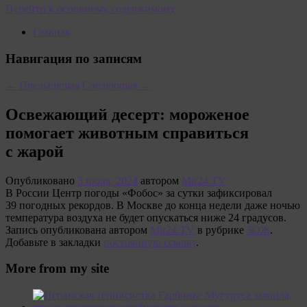
Перейти к основному содержимому
Главная
Навигация по записям
←
Предыдущая
Следующая
→
Освежающий десерт: мороженое
помогает животным справиться
с жарой
Опубликовано
3 июля, 2024
автором
Mir24.TV
В России Центр погоды «Фобос» за сутки зафиксировал
39 погодных рекордов. В Москве до конца недели даже ночью
температура воздуха не будет опускаться ниже 24 градусов.
Запись опубликована автором
Mir24.TV
в рубрике
ЗОЖ
.
Добавьте в закладки
постоянную ссылку
.
More from my site