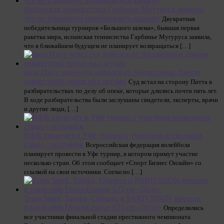
Испанская теннисистка Гарбинье Мугуруса заявила,
что не планирует возобновлять карьеру
Двукратная
победительница турниров «Большого шлема», бывшая первая
ракетка мира, испанская теннисистка Гарбинье Мугуруса заявила,
что в ближайшем будущем не планирует возвращаться […]
Брэд Питт через суд добился от Анджелины Джоли
совместной опеки над детьми
Суд встал на сторону Питта в
разбирательствах по делу об опеке, которые длились почти пять лет.
В ходе разбирательства были заслушаны свидетели, эксперты, врачи
и другие люди, […]
ВФВ проведёт в Уфе турнир с участием нескольких
стран – источник
Всероссийская федерация волейбола
планирует провести в Уфе турнир, в котором примут участие
несколько стран. Об этом сообщает «Спорт Бизнес Онлайн» со
ссылкой на свои источники. Согласно […]
Team Spirit, Tundra, Chimera и PARIVISION прошли
в плей-офф DreamLeague S25 по «Доте»
Определились
все участники финальной стадии престижного чемпионата