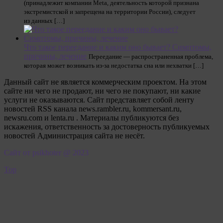
(принадлежит компании Meta, деятельность которой признана
экстремистской и запрещена на территории России), следует
из данных […]
Что такое переедание и каким оно бывает? Симптомы,
причины, лечение
Переедание — распространенная проблема,
которая может возникать из-за недостатка сна или нехватки […]
Данный сайт не является коммерческим проектом. На этом
сайте ни чего не продают, ни чего не покупают, ни какие
услуги не оказываются. Сайт представляет собой ленту
новостей RSS канала news.rambler.ru, kommersant.ru,
newsru.com и lenta.ru . Материалы публикуются без
искажения, ответственность за достоверность публикуемых
новостей Администрация сайта не несёт.
Сайт от psikhoter @ 2023
Top