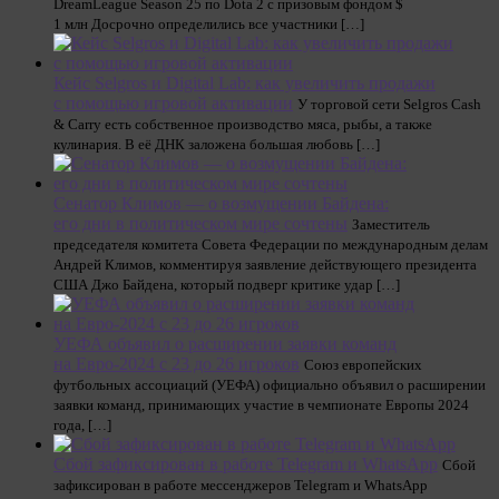
DreamLeague Season 25 по Dota 2 с призовым фондом $
1 млн Досрочно определились все участники […]
Кейс Selgros и Digital Lab: как увеличить продажи
с помощью игровой активации
У торговой сети Selgros Cash
& Carry есть собственное производство мяса, рыбы, а также
кулинария. В её ДНК заложена большая любовь […]
Сенатор Климов — о возмущении Байдена:
его дни в политическом мире сочтены
Заместитель
председателя комитета Совета Федерации по международным делам
Андрей Климов, комментируя заявление действующего президента
США Джо Байдена, который подверг критике удар […]
УЕФА объявил о расширении заявки команд
на Евро-2024 с 23 до 26 игроков
Союз европейских
футбольных ассоциаций (УЕФА) официально объявил о расширении
заявки команд, принимающих участие в чемпионате Европы 2024
года, […]
Сбой зафиксирован в работе Telegram и WhatsApp
Сбой
зафиксирован в работе мессенджеров Telegram и WhatsApp