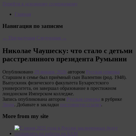
Перейти к основному содержимому
Главная
Навигация по записям
←
Предыдущая
Следующая
→
Николае Чаушеску: что стало с детьми
расстрелянного президента Румынии
Опубликовано
29 января, 2026
автором
Русская семерка
Старшим в семье был приёмный сын Валентин (род. 1948).
Выпускник физического факультета Бухарестского
университета, он завершал образование в престижном
лондонском Имперском колледже.
Запись опубликована автором
Русская семерка
в рубрике
Люди
. Добавьте в закладки
постоянную ссылку
.
More from my site