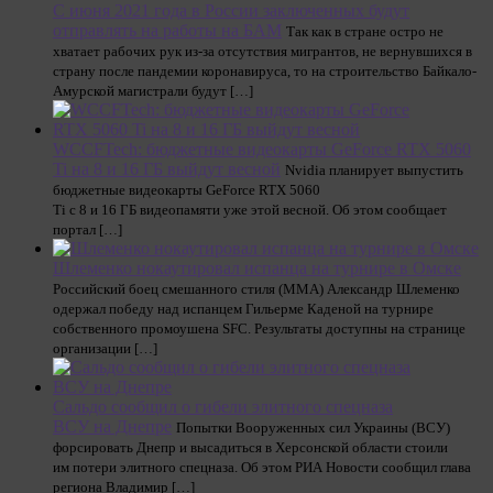
С июня 2021 года в России заключенных будут
отправлять на работы на БАМ
Так как в стране остро не
хватает рабочих рук из-за отсутствия мигрантов, не вернувшихся в
страну после пандемии коронавируса, то на строительство Байкало-
Амурской магистрали будут […]
WCCFTech: бюджетные видеокарты GeForce RTX 5060
Ti на 8 и 16 ГБ выйдут весной
Nvidia планирует выпустить
бюджетные видеокарты GeForce RTX 5060
Ti с 8 и 16 ГБ видеопамяти уже этой весной. Об этом сообщает
портал […]
Шлеменко нокаутировал испанца на турнире в Омске
Российский боец смешанного стиля (MMA) Александр Шлеменко
одержал победу над испанцем Гильерме Каденой на турнире
собственного промоушена SFC. Результаты доступны на странице
организации […]
Сальдо сообщил о гибели элитного спецназа
ВСУ на Днепре
Попытки Вооруженных сил Украины (ВСУ)
форсировать Днепр и высадиться в Херсонской области стоили
им потери элитного спецназа. Об этом РИА Новости сообщил глава
региона Владимир […]