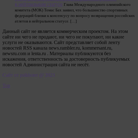
в нейтральном статусе
Глава Международного олимпийского
комитета (МОК) Томас Бах заявил, что большинство спортивных
федераций близки к консенсусу по вопросу возвращения российских
атлетов в нейтральном статусе. […]
Данный сайт не является коммерческим проектом. На этом
сайте ни чего не продают, ни чего не покупают, ни какие
услуги не оказываются. Сайт представляет собой ленту
новостей RSS канала news.rambler.ru, kommersant.ru,
newsru.com и lenta.ru . Материалы публикуются без
искажения, ответственность за достоверность публикуемых
новостей Администрация сайта не несёт.
Сайт от psikhoter @ 2023
Top