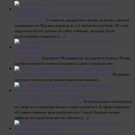
В Москве вырос индекс стоимости элитной
недвижимости
Стоимость квадратного метра на рынке элитной
недвижимости Москвы выросла до 2,2 миллионов рублей. Об этом
свидетельствуют данные на сайте «Финам», которые были
подготовлены совместно […]
Молдавия ужесточила процедуру получения
гражданства
Парламент Молдавии на заседании в четверг, 30 мая,
одобрил в первом чтении поправки в закон о гражданстве.
Что нужно делать, если у вас паническая атака
Несколько
простых советов, если паническая атака началась.
Нет риска проблем: врач Агапкин рассказал,
как не заболеть от кондиционера
В период жары температура
на улице и в помещении может сильно разниться. В эфире передачи
«О самом главном» врач-реабилитолог Сергей Агапкин назвал
лайфхак, который поможет не заболеть […]
МОК анонсировал скорое возвращение россиян