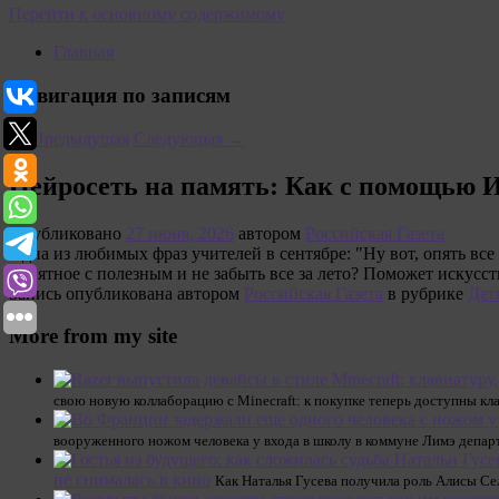
Перейти к основному содержимому
Главная
Навигация по записям
←
Предыдущая
Следующая
→
Нейросеть на память: Как с помощью И
Опубликовано
27 июня, 2026
автором
Российская Газета
Одна из любимых фраз учителей в сентябре: "Ну вот, опять все 
приятное с полезным и не забыть все за лето? Поможет искусс
Запись опубликована автором
Российская Газета
в рубрике
Дет
More from my site
свою новую коллаборацию с Minecraft: к покупке теперь доступны кл
вооруженного ножом человека у входа в школу в коммуне Лимэ депар
не снималась в кино
Как Наталья Гусева получила роль Алисы Се