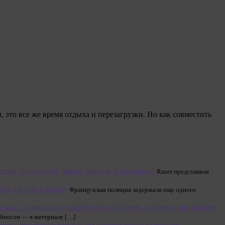
, это все же время отдыха и перезагрузки. Но как совместить
ecraft: клавиатуру, мышь, коврик и наушники
Razer представила
ом у входа в школу
Французская полиция задержала еще одного
о: как сложилась судьба Натальи Гусевой, и почему она больше
обности — в материале […]