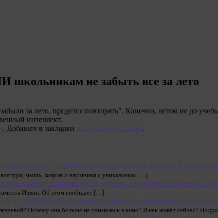
И школьникам не забыть все за лето
забыли за лето, придется повторять". Конечно, летом не до учебы
твенный интеллект.
и
. Добавьте в закладки
постоянную ссылку
.
Razer выпустила девайсы в стиле Min
авиатура, мышь, коврик и наушники с уникальным […]
Во Франции задержали еще одного человека с нож
тамента Ивлин. Об этом сообщает […]
Гостья из будущег
лезневой? Почему она больше не снималась в кино? И как живёт сейчас? Подр