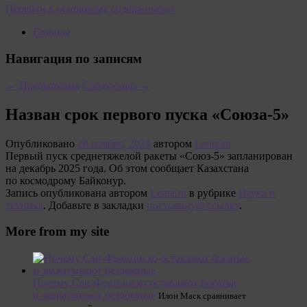
Перейти к основному содержимому
Главная
Навигация по записям
←
Предыдущая
Следующая
→
Назван срок первого пуска «Союза-5»
Опубликовано
28 ноября, 2024
автором
Lenta.ru
Первый пуск среднетяжелой ракеты «Союз-5» запланирован
на декабрь 2025 года. Об этом сообщает Казахстана
по космодрому Байконур.
Запись опубликована автором
Lenta.ru
в рубрике
Наука и
техника
. Добавьте в закладки
постоянную ссылку
.
More from my site
Почему Сан-Франциско оставляют богатые
и захватывают бездомные
Илон Маск сравнивает