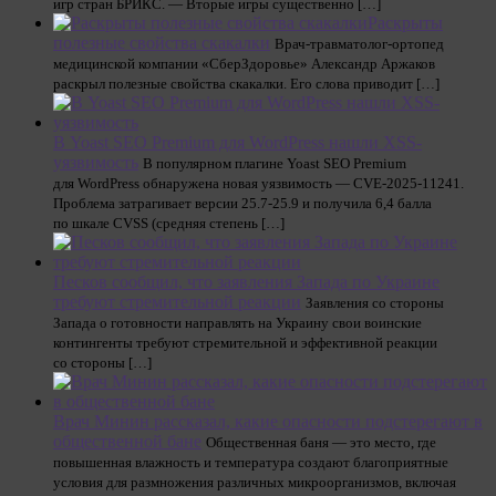
игр стран БРИКС. — Вторые игры существенно […]
Раскрыты
полезные свойства скакалки
Врач-травматолог-ортопед
медицинской компании «СберЗдоровье» Александр Аржаков
раскрыл полезные свойства скакалки. Его слова приводит […]
В Yoast SEO Premium для WordPress нашли XSS-
уязвимость
В популярном плагине Yoast SEO Premium
для WordPress обнаружена новая уязвимость — CVE-2025-11241.
Проблема затрагивает версии 25.7-25.9 и получила 6,4 балла
по шкале CVSS (средняя степень […]
Песков сообщил, что заявления Запада по Украине
требуют стремительной реакции
Заявления со стороны
Запада о готовности направлять на Украину свои воинские
контингенты требуют стремительной и эффективной реакции
со стороны […]
Врач Минин рассказал, какие опасности подстерегают в
общественной бане
Общественная баня — это место, где
повышенная влажность и температура создают благоприятные
условия для размножения различных микроорганизмов, включая