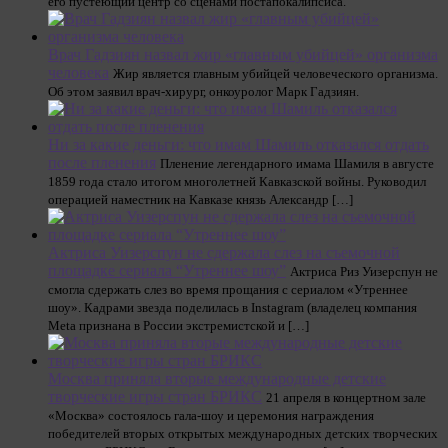
его пустеющий центр со сценами постапокалипсиса.
Врач Гадзиян назвал жир «главным убийцей» организма
человека
Жир является главным убийцей человеческого организма.
Об этом заявил врач-хирург, онкоуролог Марк Гадзиян.
Ни за какие деньги: что имам Шамиль отказался отдать
после пленения
Пленение легендарного имама Шамиля в августе
1859 года стало итогом многолетней Кавказской войны. Руководил
операцией наместник на Кавказе князь Александр […]
Актриса Уизерспун не сдержала слез на съемочной
площадке сериала “Утреннее шоу”
Актриса Риз Уизерспун не
смогла сдержать слез во время прощания с сериалом «Утреннее
шоу». Кадрами звезда поделилась в Instagram (владелец компания
Meta признана в России экстремистской и […]
Москва приняла вторые международные детские
творческие игры стран БРИКС
21 апреля в концертном зале
«Москва» состоялось гала-шоу и церемония награждения
победителей вторых открытых международных детских творческих