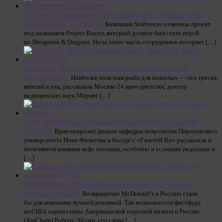
Starbreeze сокращает сотрудников из-за отмены игры
по Dungeons & Dragons
Компания Starbreeze отменила проект
под названием Project Baxter, который должен был стать игрой
по Dungeons & Dragons. Из-за этого часть сотрудников потеряет […]
Диетолог Мухина назвала самую полезную рыбу
для пожилых
Наиболее полезная рыба для пожилых — это треска,
минтай и хек, рассказала Москве 24 врач-диетолог, доктор
медицинских наук Марият […]
Врач раскрыла неожиданную опасность питья кофе
натощак
Врач-невролог, доцент кафедры неврологии Пироговского
университета Инна Филатова в беседе с «Газетой.Ru» рассказала о
негативном влиянии кофе натощак, особенно в условиях недосыпа и
[…]
Возможность возвращения McDonald’s в Россию
оценили в США
Возвращение McDonald’s в Россию стало
бы для компании лучшей рекламой. Так возможности фастфуда
из США оценил глава Американской торговой палаты в России
(AmCham) Роберт Эйджи, его слова […]