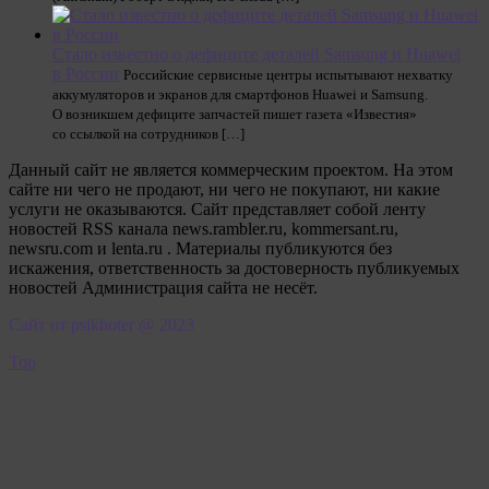
Стало известно о дефиците деталей Samsung и Huawei
в России
Российские сервисные центры испытывают нехватку
аккумуляторов и экранов для смартфонов Huawei и Samsung.
О возникшем дефиците запчастей пишет газета «Известия»
со ссылкой на сотрудников […]
Данный сайт не является коммерческим проектом. На этом
сайте ни чего не продают, ни чего не покупают, ни какие
услуги не оказываются. Сайт представляет собой ленту
новостей RSS канала news.rambler.ru, kommersant.ru,
newsru.com и lenta.ru . Материалы публикуются без
искажения, ответственность за достоверность публикуемых
новостей Администрация сайта не несёт.
Сайт от psikhoter @ 2023
Top