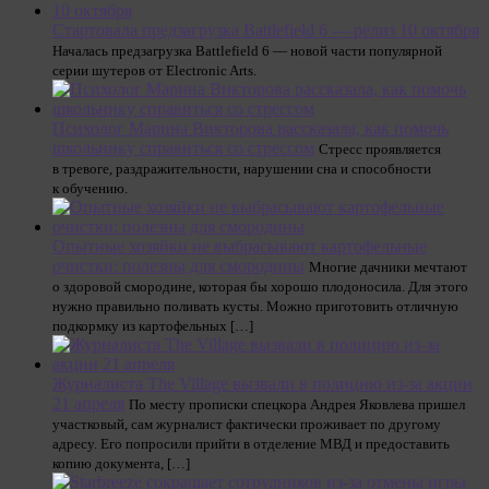
Стартовала предзагрузка Battlefield 6 — релиз 10 октября
Началась предзагрузка Battlefield 6 — новой части популярной
серии шутеров от Electronic Arts.
Психолог Марина Викторова рассказала, как помочь
школьнику справиться со стрессом
Стресс проявляется
в тревоге, раздражительности, нарушении сна и способности
к обучению.
Опытные хозяйки не выбрасывают картофельные
очистки: полезны для смородины
Многие дачники мечтают
о здоровой смородине, которая бы хорошо плодоносила. Для этого
нужно правильно поливать кусты. Можно приготовить отличную
подкормку из картофельных […]
Журналиста The Village вызвали в полицию из-за акции
21 апреля
По месту прописки спецкора Андрея Яковлева пришел
участковый, сам журналист фактически проживает по другому
адресу. Его попросили прийти в отделение МВД и предоставить
копию документа, […]