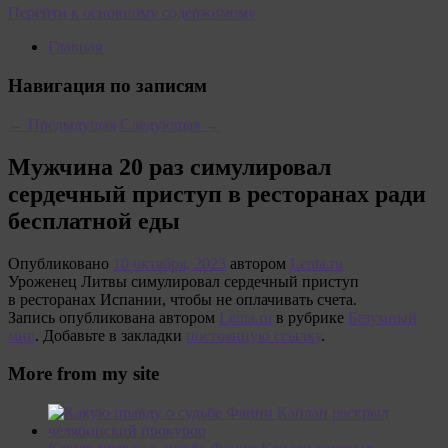
Перейти к основному содержимому
Главная
Навигация по записям
←
Предыдущая
Следующая
→
Мужчина 20 раз симулировал
сердечный приступ в ресторанах ради
бесплатной еды
Опубликовано
10 октября, 2023
автором
Lenta.ru
Уроженец Литвы симулировал сердечный приступ
в ресторанах Испании, чтобы не оплачивать счета.
Запись опубликована автором
Lenta.ru
в рубрике
Безумный
мир
. Добавьте в закладки
постоянную ссылку
.
More from my site