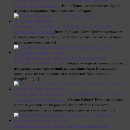
Какую правду о судьбе Фанни Каплан раскрыл
челябинский прокурор
Фанни Каплан можно назвать одной
из самых загадочных фигур советской истории.
Гурцкая рассказала о поддержке, которую оказал
ей Игорь Николаев
Диана Гурцкая и Петр Кучеренко прожили
в счастливом браке более 20 лет. Скоропостижная смерть супруга
перечеркнула всю жизнь […]
Тренер порекомендовал для похудения ходить
30−60 минут каждый день
Ходьба — одно из самых простых,
но эффективных упражнений для сжигания жира. Но как долго
должны в этом случае длиться тренировки? Ключ к сжиганию
калорий — […]
В Steam вышла бесплатная фэнтезийная RPG с магией
и полной разрушаемостью
Студия Hakim L'Ermite выпустила
в раннем доступе Steam ролевой экшен Narava. Сама игра
совершенно бесплатна, однако ближе к релизу это может […]
Российские законодатели займутся разработкой