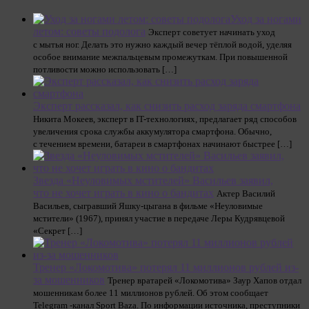
Уход за ногами
летом: советы подолога
Эксперт советует начинать уход
с мытья ног. Делать это нужно каждый вечер тёплой водой, уделяя
особое внимание межпальцевым промежуткам. При повышенной
потливости можно использовать […]
Эксперт рассказал, как снизить расход заряда смартфона
Никита Мокеев, эксперт в IT-технологиях, предлагает ряд способов
увеличения срока службы аккумулятора смартфона. Обычно,
с течением времени, батареи в смартфонах начинают быстрее […]
Звезда «Неуловимых мстителей» Васильев заявил,
что не хочет играть в кино о бандитах
Актер Василий
Васильев, сыгравший Яшку-цыгана в фильме «Неуловимые
мстители» (1967), принял участие в передаче Леры Кудрявцевой
«Секрет […]
Тренер «Локомотива» потерял 11 миллионов рублей из-
за мошенников
Тренер вратарей «Локомотива» Заур Хапов отдал
мошенникам более 11 миллионов рублей. Об этом сообщает
Telegram -канал Sport Baza. По информации источника, преступники