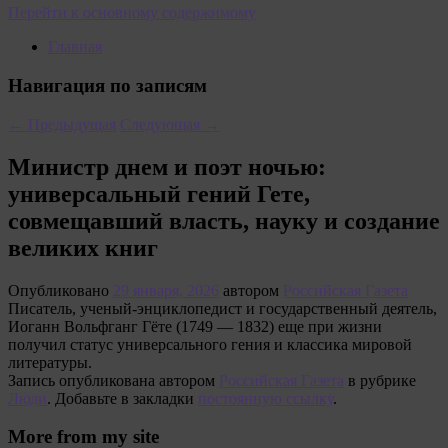
Перейти к основному содержимому
Главная
Навигация по записям
←
Предыдущая
Следующая
→
Министр днем и поэт ночью:
универсальный гений Гете,
совмещавший власть, науку и создание
великих книг
Опубликовано
29 января, 2026
автором
Российская Газета
Писатель, ученый-энциклопедист и государственный деятель,
Иоганн Вольфганг Гёте (1749 — 1832) еще при жизни
получил статус универсального гения и классика мировой
литературы.
Запись опубликована автором
Российская Газета
в рубрике
Люди
. Добавьте в закладки
постоянную ссылку
.
More from my site