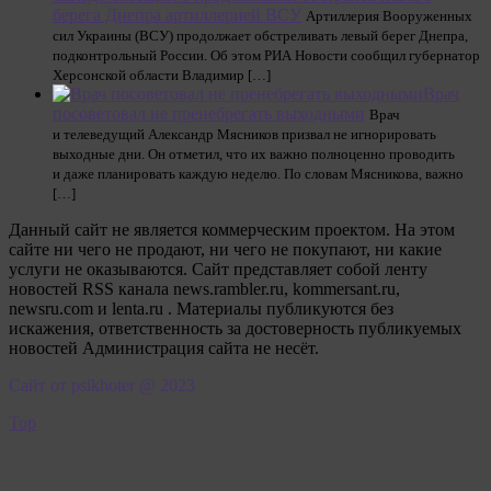
берега Днепра артиллерией ВСУ
Артиллерия Вооруженных
сил Украины (ВСУ) продолжает обстреливать левый берег Днепра,
подконтрольный России. Об этом РИА Новости сообщил губернатор
Херсонской области Владимир […]
Врач
посоветовал не пренебрегать выходными
Врач
и телеведущий Александр Мясников призвал не игнорировать
выходные дни. Он отметил, что их важно полноценно проводить
и даже планировать каждую неделю. По словам Мясникова, важно
[…]
Данный сайт не является коммерческим проектом. На этом
сайте ни чего не продают, ни чего не покупают, ни какие
услуги не оказываются. Сайт представляет собой ленту
новостей RSS канала news.rambler.ru, kommersant.ru,
newsru.com и lenta.ru . Материалы публикуются без
искажения, ответственность за достоверность публикуемых
новостей Администрация сайта не несёт.
Сайт от psikhoter @ 2023
Top