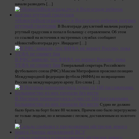
начали разводить […]
«НовостиВолгограда.ру»: в Волгограде ребенок разгрыз
ртутный градусник
В Волгограде двухлетний мальчик разгрыз
ртутный градусник и попал в больницу с отравлением. Об этом
со ссылкой на источник в экстренных службах сообщают
«НовостиВолгограда.ру». Инцидент […]
В РФС заявили, что ФИФА не вернет Россию, пока
УЕФА не снимет бан
Генеральный секретарь Российского
футбольного союза (РФС) Максим Митрофанов прояснил позицию
Международной федерации футбола (ФИФА) по возвращению
России на международную арену. Его слова […]
В Нигерии перевернулось судно со 160 пассажирами.
Большинство из них пропали без вести
Судно не должно
было брать на борт более 80 человек. Причем оно было перегружено
не только людьми, но и мешками с песком, доставленным из золотого
[…]
Сальдо сообщил о продолжении обстрелов левого