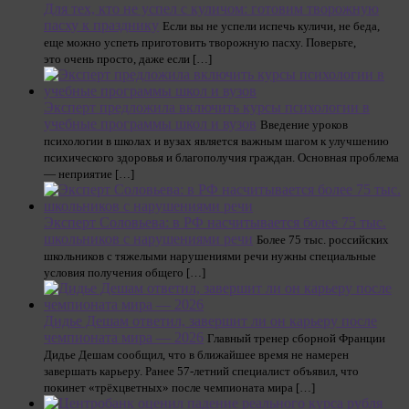
Для тех, кто не успел с куличом: готовим творожную
пасху к празднику
Если вы не успели испечь куличи, не беда,
еще можно успеть приготовить творожную пасху. Поверьте,
это очень просто, даже если […]
Эксперт предложила включить курсы психологии в
учебные программы школ и вузов
Введение уроков
психологии в школах и вузах является важным шагом к улучшению
психического здоровья и благополучия граждан. Основная проблема
— неприятие […]
Эксперт Соловьева: в РФ насчитывается более 75 тыс.
школьников с нарушениями речи
Более 75 тыс. российских
школьников с тяжелыми нарушениями речи нужны специальные
условия получения общего […]
Дидье Дешам ответил, завершит ли он карьеру после
чемпионата мира — 2026
Главный тренер сборной Франции
Дидье Дешам сообщил, что в ближайшее время не намерен
завершать карьеру. Ранее 57-летний специалист объявил, что
покинет «трёхцветных» после чемпионата мира […]