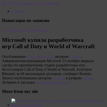
Перейти к основному содержимому
Главная
Навигация по записям
←
Предыдущая
Следующая
→
Microsoft купила разработчика
игр Call of Duty и World of Warcraft
Опубликовано
13 октября, 2023
автором
Lenta.ru
Американская корпорация Microsoft 13 октября закрыла
сделку по приобретению студии разработчика игр-
бестселлеров Call of Duty и World of Warcraft, Activision
Blizzard, за 69 миллиардов долларов, сообщает Reuters.
Запись опубликована автором
Lenta.ru
в рубрике
Игры
.
Добавьте в закладки
постоянную ссылку
.
More from my site