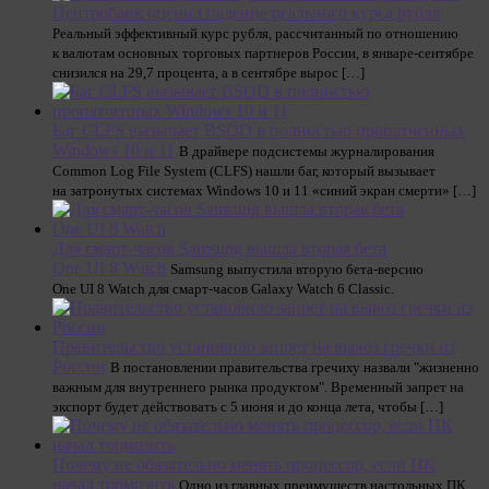
Центробанк оценил падение реального курса рубля
Реальный эффективный курс рубля, рассчитанный по отношению
к валютам основных торговых партнеров России, в январе-сентябре
снизился на 29,7 процента, а в сентябре вырос […]
Баг CLFS вызывает BSOD в полностью пропатченных
Windows 10 и 11
В драйвере подсистемы журналирования
Common Log File System (CLFS) нашли баг, который вызывает
на затронутых системах Windows 10 и 11 «синий экран смерти» […]
Для смарт-часов Samsung вышла вторая бета
One UI 8 Watch
Samsung выпустила вторую бета-версию
One UI 8 Watch для смарт-часов Galaxy Watch 6 Classic.
Правительство установило запрет на вывоз гречки из
России
В постановлении правительства гречиху назвали "жизненно
важным для внутреннего рынка продуктом". Временный запрет на
экспорт будет действовать с 5 июня и до конца лета, чтобы […]
Почему не обязательно менять процессор, если ПК
начал тормозить
Одно из главных преимуществ настольных ПК