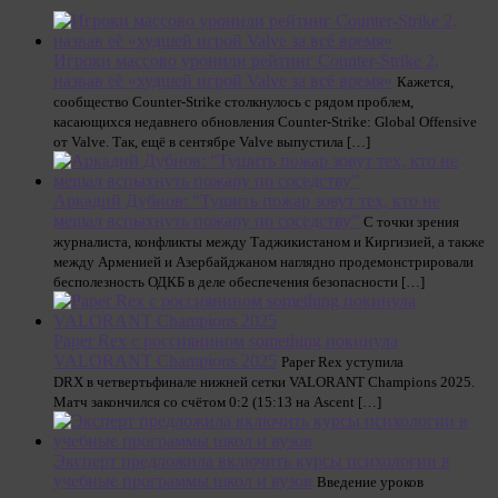
Игроки массово уронили рейтинг Counter-Strike 2,
назвав её «худшей игрой Valve за всё время»
Кажется,
сообщество Counter-Strike столкнулось с рядом проблем,
касающихся недавнего обновления Counter-Strike: Global Offensive
от Valve. Так, ещё в сентябре Valve выпустила […]
Аркадий Дубнов: “Тушить пожар зовут тех, кто не
мешал вспыхнуть пожару по соседству”
С точки зрения
журналиста, конфликты между Таджикистаном и Киргизией, а также
между Арменией и Азербайджаном наглядно продемонстрировали
бесполезность ОДКБ в деле обеспечения безопасности […]
Paper Rex с россиянином something покинула
VALORANT Champions 2025
Paper Rex уступила
DRX в четвертьфинале нижней сетки VALORANT Champions 2025.
Матч закончился со счётом 0:2 (15:13 на Ascent […]
Эксперт предложила включить курсы психологии в
учебные программы школ и вузов
Введение уроков