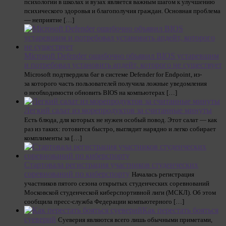
психологии в школах и вузах является важным шагом к улучшению
психического здоровья и благополучия граждан. Основная проблема
— неприятие […]
Microsoft Defender ошибочно объявил BIOS устаревшим
и потребовал установить апдейт, которого не существует
Microsoft подтвердила баг в системе Defender for Endpoint, из-
за которого часть пользователей получила ложные уведомления
о необходимости обновить BIOS на компьютерах […]
Легкий салат из морепродуктов за считанные минуты
Есть блюда, для которых не нужен особый повод. Этот салат — как
раз из таких: готовится быстро, выглядит нарядно и легко собирает
комплименты за […]
Стартовала регистрация участников студенческих
соревнований по киберспорту
Началась регистрация
участников пятого сезона открытых студенческих соревнований
Московской студенческой киберспортивной лиги (МСКЛ). Об этом
сообщила пресс-служба Федерации компьютерного […]
Как перестать бояться
суеверий
Суеверия являются всего лишь обычными приметами,