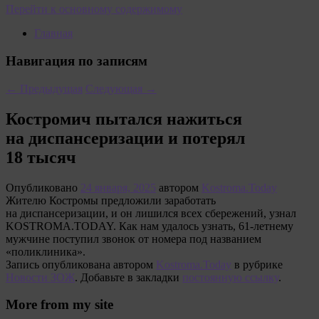
Перейти к основному содержимому
Главная
Навигация по записям
←
Предыдущая
Следующая
→
Костромич пытался нажиться
на диспансеризации и потерял
18 тысяч
Опубликовано
24 января, 2025
автором
Kostroma.Today
Жителю Костромы предложили заработать
на диспансеризации, и он лишился всех сбережений, узнал
KOSTROMA.TODAY. Как нам удалось узнать, 61-летнему
мужчине поступил звонок от номера под названием
«поликлиника».
Запись опубликована автором
Kostroma.Today
в рубрике
Новости ЗОЖ
. Добавьте в закладки
постоянную ссылку
.
More from my site