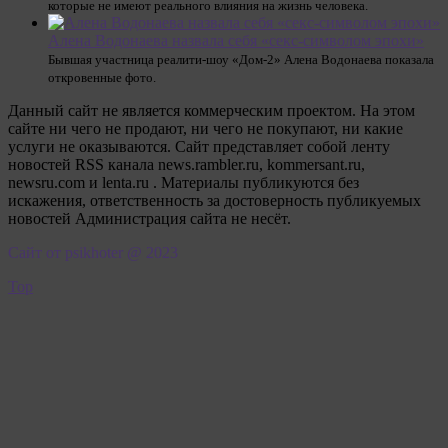
которые не имеют реального влияния на жизнь человека.
Алена Водонаева назвала себя «секс-символом эпохи»
Бывшая участница реалити-шоу «Дом-2» Алена Водонаева показала
откровенные фото.
Данный сайт не является коммерческим проектом. На этом
сайте ни чего не продают, ни чего не покупают, ни какие
услуги не оказываются. Сайт представляет собой ленту
новостей RSS канала news.rambler.ru, kommersant.ru,
newsru.com и lenta.ru . Материалы публикуются без
искажения, ответственность за достоверность публикуемых
новостей Администрация сайта не несёт.
Сайт от psikhoter @ 2023
Top