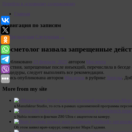
Перейти к основному содержимому
Главная
Навигация по записям
←
Предыдущая
Следующая
→
Косметолог назвала запрещенные дейс
Опубликовано
23 февраля, 2025
автором
Мослента
Действия, запрещенные после инъекций, перечислила в беседе 
процедуры, следует выполнять все рекомендации.
Запись опубликована автором
Мослента
в рубрике
Тренды
. До
More from my site
«Мерс
в Manufaktur Studio, то есть в рамках одноименной программы персо
у Nubia появится флагман Z80 Ultra с акцентом на камеру.
Об этом заявил врач-хирург, онкоуролог Марк Гадзиян.