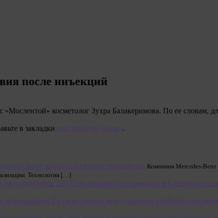
твия после инъекций
с «Мослентой» косметолог Зухра Балакеримова. По ее словам, дл
бавьте в закладки
постоянную ссылку
.
едесы» будут красить по новой технологии
Компания Mercedes-Benz 
нализации. Технология […]
Nubia Z80 Ultra прошёл тестирование в Geekbench пер
Врач Гадзиян назвал жир «главным убийцей» организ